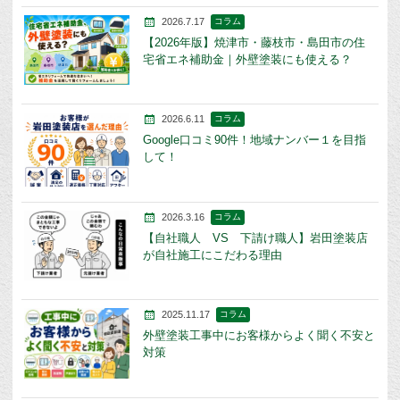
2026.7.17
コラム
【2026年版】焼津市・藤枝市・島田市の住
宅省エネ補助金｜外壁塗装にも使える？
2026.6.11
コラム
Google口コミ90件！地域ナンバー１を目指
して！
2026.3.16
コラム
【自社職人 VS 下請け職人】岩田塗装店
が自社施工にこだわる理由
2025.11.17
コラム
外壁塗装工事中にお客様からよく聞く不安と
対策