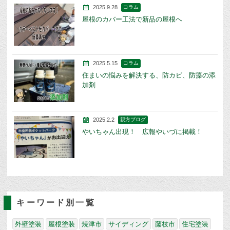
2025.9.28
コラム
屋根のカバー工法で新品の屋根へ
2025.5.15
コラム
住まいの悩みを解決する、防カビ、防藻の添
加剤
2025.2.2
親方ブログ
やいちゃん出現！ 広報やいづに掲載！
キーワード別一覧
外壁塗装
屋根塗装
焼津市
サイディング
藤枝市
住宅塗装