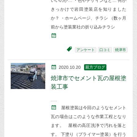
いいのか… ・色やデザインなど… 何が
きっかけで岩田塗装店を知りました
か？ ・ホームページ、チラシ （数ヶ月
前から塗装業社の折り込みチラシ
アンケート
口コミ
焼津市
2020.10.20
親方ブログ
焼津市でセメント瓦の屋根塗
装工事
屋根塗装は今回のようなセメント
瓦の場合はこのような作業工程となり
ます。 屋根の高圧洗浄で汚れを落と
す。 下塗り（プライマー塗装）を行う