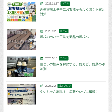
2025.11.17
コラム
外壁塗装工事中にお客様からよく聞く不安と
対策
2025.9.28
コラム
屋根のカバー工法で新品の屋根へ
2025.5.15
コラム
住まいの悩みを解決する、防カビ、防藻の添
加剤
2025.2.2
親方ブログ
やいちゃん出現！ 広報やいづに掲載！