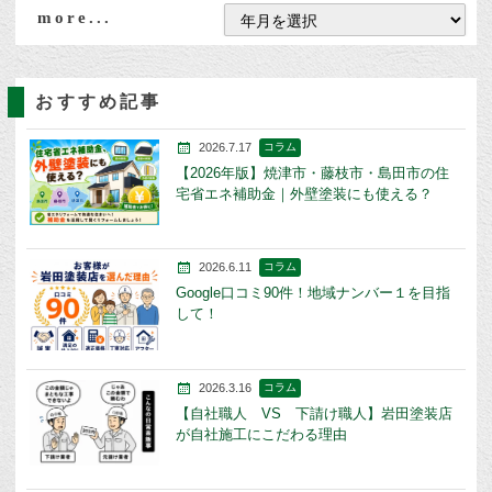
more...
おすすめ記事
2026.7.17
コラム
【2026年版】焼津市・藤枝市・島田市の住
宅省エネ補助金｜外壁塗装にも使える？
2026.6.11
コラム
Google口コミ90件！地域ナンバー１を目指
して！
2026.3.16
コラム
【自社職人 VS 下請け職人】岩田塗装店
が自社施工にこだわる理由