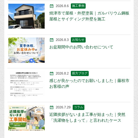
2026.8.6
施工事例
焼津市で屋根・外壁塗装｜ガルバリウム鋼板
屋根とサイディング外壁を施工
2026.8.3
お知らせ
お盆期間中のお問い合わせについて
2026.8.2
親方ブログ
感じが良かったのでお願いしました｜藤枝市
お客様の声
2026.7.29
コラム
近隣挨拶がないまま工事が始まった｜突然
「洗濯物をしまって」と言われたケース