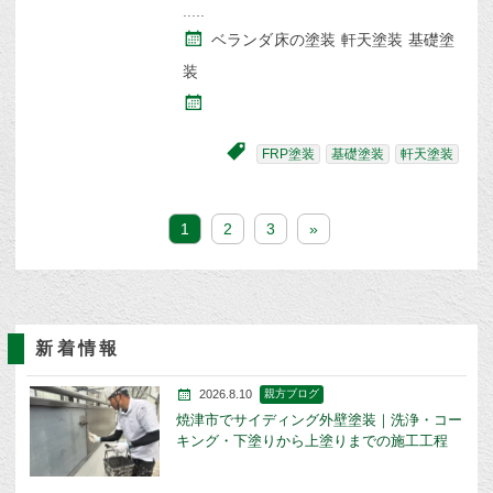
ベランダ床の塗装 軒天塗装 基礎塗
装
FRP塗装
基礎塗装
軒天塗装
1
2
3
»
新着情報
2026.8.10
親方ブログ
焼津市でサイディング外壁塗装｜洗浄・コー
キング・下塗りから上塗りまでの施工工程