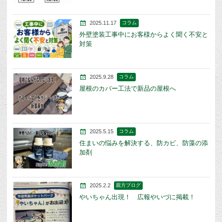
2025.11.17
コラム
外壁塗装工事中にお客様からよく聞く不安と
対策
2025.9.28
コラム
屋根のカバー工法で新品の屋根へ
2025.5.15
コラム
住まいの悩みを解決する、防カビ、防藻の添
加剤
2025.2.2
親方ブログ
やいちゃん出現！ 広報やいづに掲載！