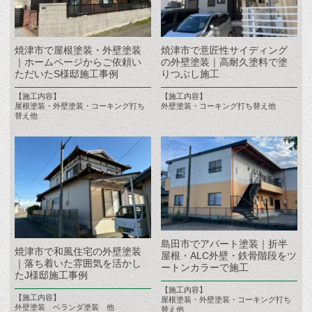
焼津市で屋根塗装・外壁塗装
焼津市で意匠性サイディング
｜ホームページからご依頼い
の外壁塗装｜高耐久塗料で塗
ただいたS様邸施工事例
りつぶし施工
【施工内容】
【施工内容】
屋根塗装・外壁塗装・コーキング打ち
外壁塗装・コーキング打ち替え他
替え他
島田市でアパート塗装｜折半
焼津市で和風住宅の外壁塗装
屋根・ALC外壁・鉄骨階段をツ
｜落ち着いた雰囲気を活かし
ートンカラーで施工
たJ様邸施工事例
【施工内容】
【施工内容】
屋根塗装・外壁塗装・コーキング打ち
外壁塗装 ベランダ塗装 他
替え他