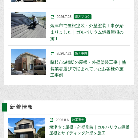
2026.7.25
親方ブログ
焼津市で屋根塗装・外壁塗装工事が始
まりました｜ガルバリウム鋼板屋根の
施工
2026.7.21
施工事例
藤枝市S様邸の屋根・外壁塗装工事｜塗
装業者選びで悩まれていたお客様の施
工事例
新着情報
2026.8.6
施工事例
焼津市で屋根・外壁塗装｜ガルバリウム鋼板
屋根とサイディング外壁を施工