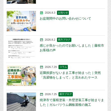
2026.8.3
お知らせ
お盆期間中のお問い合わせについて
2026.8.2
親方ブログ
感じが良かったのでお願いしました｜藤枝市
お客様の声
2026.7.29
コラム
近隣挨拶がないまま工事が始まった｜突然
「洗濯物をしまって」と言われたケース
2026.7.25
親方ブログ
焼津市で屋根塗装・外壁塗装工事が始まりま
した｜ガルバリウム鋼板屋根の施工