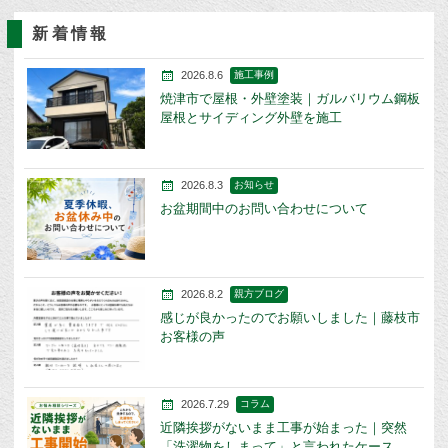
新着情報
2026.8.6
施工事例
焼津市で屋根・外壁塗装｜ガルバリウム鋼板
屋根とサイディング外壁を施工
2026.8.3
お知らせ
お盆期間中のお問い合わせについて
2026.8.2
親方ブログ
感じが良かったのでお願いしました｜藤枝市
お客様の声
2026.7.29
コラム
近隣挨拶がないまま工事が始まった｜突然
「洗濯物をしまって」と言われたケース