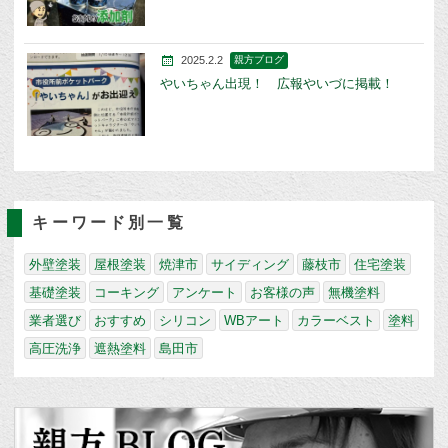
2025.2.2
親方ブログ
やいちゃん出現！ 広報やいづに掲載！
キーワード別一覧
外壁塗装
屋根塗装
焼津市
サイディング
藤枝市
住宅塗装
基礎塗装
コーキング
アンケート
お客様の声
無機塗料
業者選び
おすすめ
シリコン
WBアート
カラーベスト
塗料
高圧洗浄
遮熱塗料
島田市