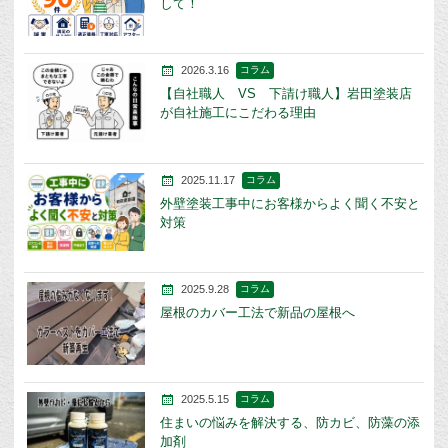
して！
2026.3.16
コラム
【自社職人 VS 下請け職人】岩田塗装店
が自社施工にこだわる理由
2025.11.17
コラム
外壁塗装工事中にお客様からよく聞く不安と
対策
2025.9.28
コラム
屋根のカバー工法で新品の屋根へ
2025.5.15
コラム
住まいの悩みを解決する、防カビ、防藻の添
加剤