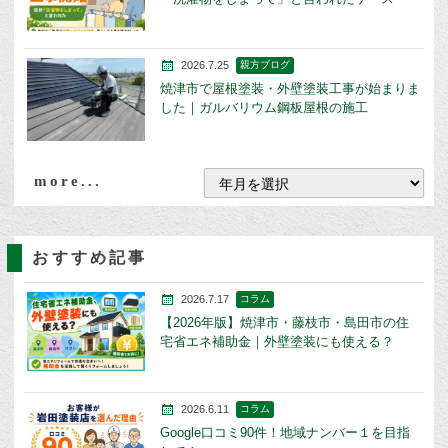
2026.7.25
親方ブログ
焼津市で屋根塗装・外壁塗装工事が始まりま
した｜ガルバリウム鋼板屋根の施工
more...
おすすめ記事
2026.7.17
コラム
【2026年版】焼津市・藤枝市・島田市の住
宅省エネ補助金｜外壁塗装にも使える？
2026.6.11
コラム
Google口コミ90件！地域ナンバー１を目指