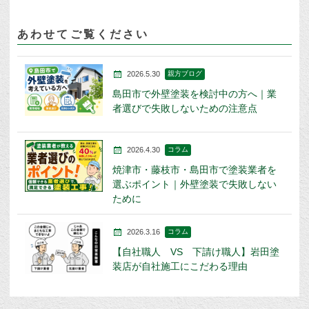
あわせてご覧ください
2026.5.30
親方ブログ
島田市で外壁塗装を検討中の方へ｜業
者選びで失敗しないための注意点
2026.4.30
コラム
焼津市・藤枝市・島田市で塗装業者を
選ぶポイント｜外壁塗装で失敗しない
ために
2026.3.16
コラム
【自社職人 VS 下請け職人】岩田塗
装店が自社施工にこだわる理由