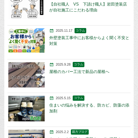
【自社職人 VS 下請け職人】岩田塗装店
が自社施工にこだわる理由
2025.11.17
コラム
外壁塗装工事中にお客様からよく聞く不安と
対策
2025.9.28
コラム
屋根のカバー工法で新品の屋根へ
2025.5.15
コラム
住まいの悩みを解決する、防カビ、防藻の添
加剤
2025.2.2
親方ブログ