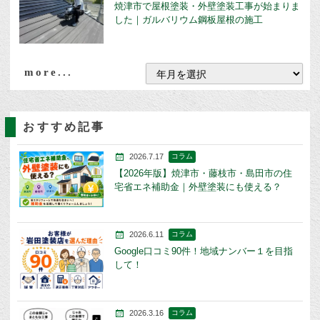
焼津市で屋根塗装・外壁塗装工事が始まりま
した｜ガルバリウム鋼板屋根の施工
more...
おすすめ記事
2026.7.17
コラム
【2026年版】焼津市・藤枝市・島田市の住
宅省エネ補助金｜外壁塗装にも使える？
2026.6.11
コラム
Google口コミ90件！地域ナンバー１を目指
して！
2026.3.16
コラム