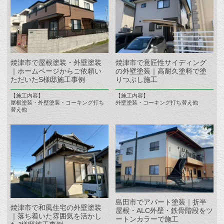
焼津市で屋根塗装・外壁塗装
焼津市で意匠性サイディング
｜ホームページからご依頼い
の外壁塗装｜高耐久塗料で塗
ただいたS様邸施工事例
りつぶし施工
【施工内容】
【施工内容】
屋根塗装・外壁塗装・コーキング打ち
外壁塗装・コーキング打ち替え他
替え他
島田市でアパート塗装｜折半
焼津市で和風住宅の外壁塗装
屋根・ALC外壁・鉄骨階段をツ
｜落ち着いた雰囲気を活かし
ートンカラーで施工