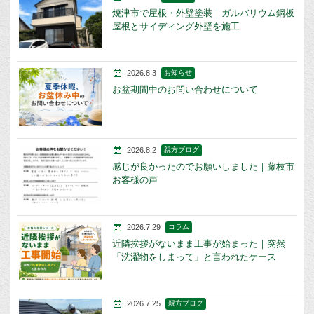
焼津市で屋根・外壁塗装｜ガルバリウム鋼板
屋根とサイディング外壁を施工
2026.8.3
お知らせ
お盆期間中のお問い合わせについて
2026.8.2
親方ブログ
感じが良かったのでお願いしました｜藤枝市
お客様の声
2026.7.29
コラム
近隣挨拶がないまま工事が始まった｜突然
「洗濯物をしまって」と言われたケース
2026.7.25
親方ブログ