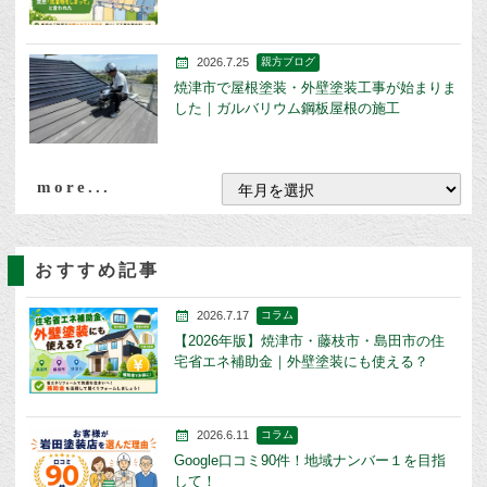
2026.7.25
親方ブログ
焼津市で屋根塗装・外壁塗装工事が始まりま
した｜ガルバリウム鋼板屋根の施工
more...
おすすめ記事
2026.7.17
コラム
【2026年版】焼津市・藤枝市・島田市の住
宅省エネ補助金｜外壁塗装にも使える？
2026.6.11
コラム
Google口コミ90件！地域ナンバー１を目指
して！