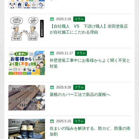
2026.3.16
コラム
【自社職人 VS 下請け職人】岩田塗装店
が自社施工にこだわる理由
2025.11.17
コラム
外壁塗装工事中にお客様からよく聞く不安と
対策
2025.9.28
コラム
屋根のカバー工法で新品の屋根へ
2025.5.15
コラム
住まいの悩みを解決する、防カビ、防藻の添
加剤