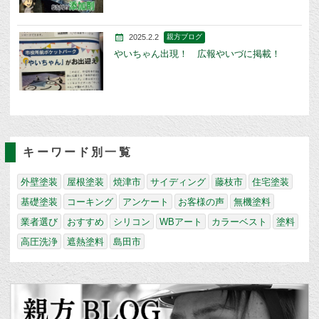
2025.2.2
親方ブログ
やいちゃん出現！ 広報やいづに掲載！
キーワード別一覧
外壁塗装
屋根塗装
焼津市
サイディング
藤枝市
住宅塗装
基礎塗装
コーキング
アンケート
お客様の声
無機塗料
業者選び
おすすめ
シリコン
WBアート
カラーベスト
塗料
高圧洗浄
遮熱塗料
島田市