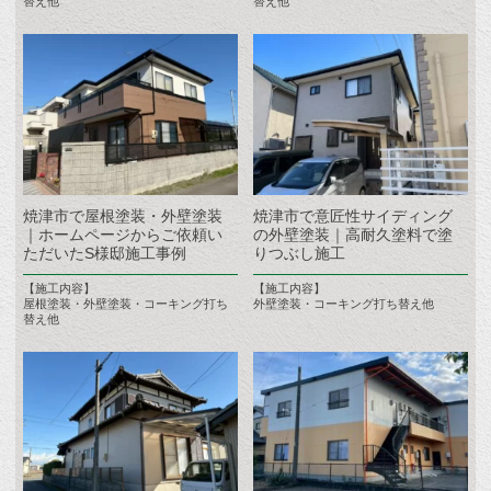
替え他
替え他
焼津市で屋根塗装・外壁塗装
焼津市で意匠性サイディング
｜ホームページからご依頼い
の外壁塗装｜高耐久塗料で塗
ただいたS様邸施工事例
りつぶし施工
【施工内容】
【施工内容】
屋根塗装・外壁塗装・コーキング打ち
外壁塗装・コーキング打ち替え他
替え他