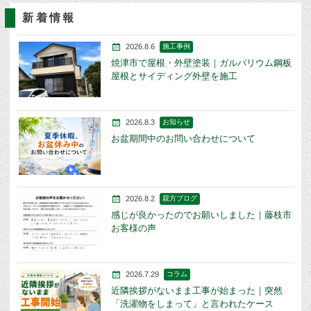
新着情報
2026.8.6
施工事例
焼津市で屋根・外壁塗装｜ガルバリウム鋼板
屋根とサイディング外壁を施工
2026.8.3
お知らせ
お盆期間中のお問い合わせについて
2026.8.2
親方ブログ
感じが良かったのでお願いしました｜藤枝市
お客様の声
2026.7.29
コラム
近隣挨拶がないまま工事が始まった｜突然
「洗濯物をしまって」と言われたケース