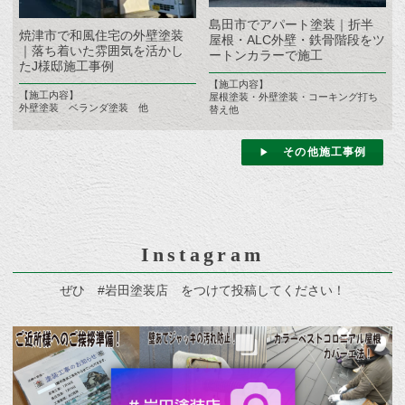
島田市でアパート塗装｜折半
焼津市で和風住宅の外壁塗装
屋根・ALC外壁・鉄骨階段をツ
｜落ち着いた雰囲気を活かし
ートンカラーで施工
たJ様邸施工事例
【施工内容】
【施工内容】
屋根塗装・外壁塗装・コーキング打ち
外壁塗装 ベランダ塗装 他
替え他
その他施工事例
Instagram
ぜひ #岩田塗装店 をつけて投稿してください！