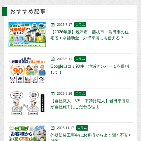
おすすめ記事
2026.7.17
コラム
【2026年版】焼津市・藤枝市・島田市の住
宅省エネ補助金｜外壁塗装にも使える？
2026.6.11
コラム
Google口コミ90件！地域ナンバー１を目指
して！
2026.3.16
コラム
【自社職人 VS 下請け職人】岩田塗装店
が自社施工にこだわる理由
2025.11.17
コラム
外壁塗装工事中にお客様からよく聞く不安と