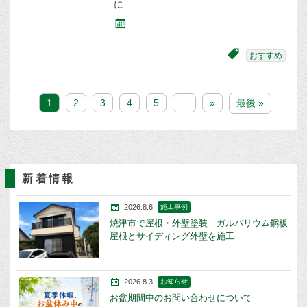
に
おすすめ
1
2
3
4
5
...
»
最後 »
新着情報
2026.8.6
施工事例
焼津市で屋根・外壁塗装｜ガルバリウム鋼板
屋根とサイディング外壁を施工
2026.8.3
お知らせ
お盆期間中のお問い合わせについて