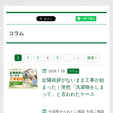
コラム
1
2
3
4
5
...
»
最後 »
2026.7.29
コラム
近隣挨拶がないまま工事が始
まった｜突然「洗濯物をしま
って」と言われたケース
今回寄せられたご相談 今回ご相談