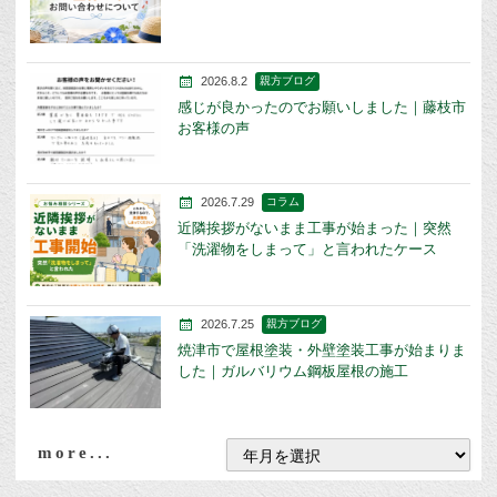
2026.8.2
親方ブログ
感じが良かったのでお願いしました｜藤枝市
お客様の声
2026.7.29
コラム
近隣挨拶がないまま工事が始まった｜突然
「洗濯物をしまって」と言われたケース
2026.7.25
親方ブログ
焼津市で屋根塗装・外壁塗装工事が始まりま
した｜ガルバリウム鋼板屋根の施工
more...