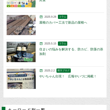
対策
2025.9.28
コラム
屋根のカバー工法で新品の屋根へ
2025.5.15
コラム
住まいの悩みを解決する、防カビ、防藻の添
加剤
2025.2.2
親方ブログ
やいちゃん出現！ 広報やいづに掲載！