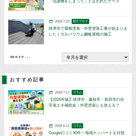
「洗濯物をしまって」と言われたケース
2026.7.25
親方ブログ
焼津市で屋根塗装・外壁塗装工事が始まりま
した｜ガルバリウム鋼板屋根の施工
more...
おすすめ記事
2026.7.17
コラム
【2026年版】焼津市・藤枝市・島田市の住
宅省エネ補助金｜外壁塗装にも使える？
2026.6.11
コラム
Google口コミ90件！地域ナンバー１を目指