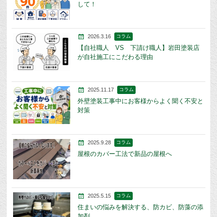
して！
2026.3.16
コラム
【自社職人 VS 下請け職人】岩田塗装店
が自社施工にこだわる理由
2025.11.17
コラム
外壁塗装工事中にお客様からよく聞く不安と
対策
2025.9.28
コラム
屋根のカバー工法で新品の屋根へ
2025.5.15
コラム
住まいの悩みを解決する、防カビ、防藻の添
加剤