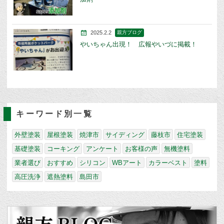
2025.2.2
親方ブログ
やいちゃん出現！ 広報やいづに掲載！
キーワード別一覧
外壁塗装
屋根塗装
焼津市
サイディング
藤枝市
住宅塗装
基礎塗装
コーキング
アンケート
お客様の声
無機塗料
業者選び
おすすめ
シリコン
WBアート
カラーベスト
塗料
高圧洗浄
遮熱塗料
島田市