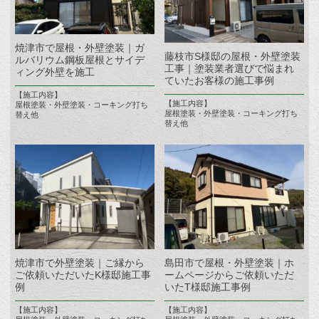
焼津市で屋根・外壁塗装｜ガ
藤枝市S様邸の屋根・外壁塗装
ルバリウム鋼板屋根とサイデ
工事｜塗装業者選びで悩まれ
ィング外壁を施工
ていたお客様の施工事例
【施工内容】
【施工内容】
屋根塗装・外壁塗装・コーキング打ち
屋根塗装・外壁塗装・コーキング打ち
替え他
替え他
焼津市で外壁塗装｜ご縁から
島田市で屋根・外壁塗装｜ホ
ご依頼いただいたK様邸施工事
ームページからご依頼いただ
例
いたT様邸施工事例
【施工内容】
【施工内容】