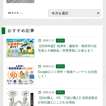
more...
おすすめ記事
2026.7.17
コラム
【2026年版】焼津市・藤枝市・島田市の住
宅省エネ補助金｜外壁塗装にも使える？
2026.6.11
コラム
Google口コミ90件！地域ナンバー１を目指
して！
2026.3.16
コラム
【自社職人 VS 下請け職人】岩田塗装店
が自社施工にこだわる理由