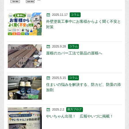
2025.11.17
コラム
外壁塗装工事中にお客様からよく聞く不安と
対策
2025.9.28
コラム
屋根のカバー工法で新品の屋根へ
2025.5.15
コラム
住まいの悩みを解決する、防カビ、防藻の添
加剤
2025.2.2
親方ブログ
やいちゃん出現！ 広報やいづに掲載！