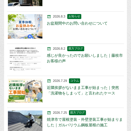
2026.8.3
お知らせ
お盆期間中のお問い合わせについて
2026.8.2
親方ブログ
感じが良かったのでお願いしました｜藤枝市
お客様の声
2026.7.29
コラム
近隣挨拶がないまま工事が始まった｜突然
「洗濯物をしまって」と言われたケース
2026.7.25
親方ブログ
焼津市で屋根塗装・外壁塗装工事が始まりま
した｜ガルバリウム鋼板屋根の施工