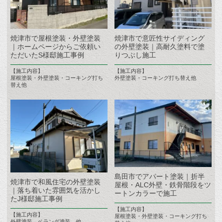
焼津市で屋根塗装・外壁塗装
焼津市で意匠性サイディング
｜ホームページからご依頼い
の外壁塗装｜高耐久塗料で塗
ただいたS様邸施工事例
りつぶし施工
【施工内容】
【施工内容】
屋根塗装・外壁塗装・コーキング打ち
外壁塗装・コーキング打ち替え他
替え他
島田市でアパート塗装｜折半
焼津市で和風住宅の外壁塗装
屋根・ALC外壁・鉄骨階段をツ
｜落ち着いた雰囲気を活かし
ートンカラーで施工
たJ様邸施工事例
【施工内容】
【施工内容】
屋根塗装・外壁塗装・コーキング打ち
外壁塗装 ベランダ塗装 他