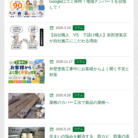
Google口コミ90件！地域ナンバー１を目指
して！
2026.3.16
コラム
【自社職人 VS 下請け職人】岩田塗装店
が自社施工にこだわる理由
2025.11.17
コラム
外壁塗装工事中にお客様からよく聞く不安と
対策
2025.9.28
コラム
屋根のカバー工法で新品の屋根へ
2025.5.15
コラム
住まいの悩みを解決する、防カビ、防藻の添