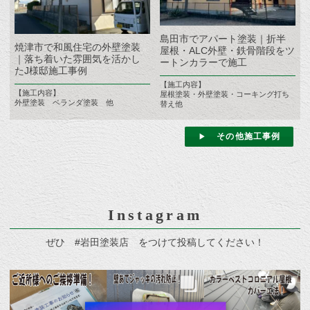
島田市でアパート塗装｜折半
焼津市で和風住宅の外壁塗装
屋根・ALC外壁・鉄骨階段をツ
｜落ち着いた雰囲気を活かし
ートンカラーで施工
たJ様邸施工事例
【施工内容】
【施工内容】
屋根塗装・外壁塗装・コーキング打ち
外壁塗装 ベランダ塗装 他
替え他
その他施工事例
Instagram
ぜひ #岩田塗装店 をつけて投稿してください！