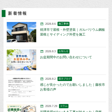
新着情報
2026.8.6
施工事例
焼津市で屋根・外壁塗装｜ガルバリウム鋼板
屋根とサイディング外壁を施工
2026.8.3
お知らせ
お盆期間中のお問い合わせについて
2026.8.2
親方ブログ
感じが良かったのでお願いしました｜藤枝市
お客様の声
2026.7.29
コラム
近隣挨拶がないまま工事が始まった｜突然