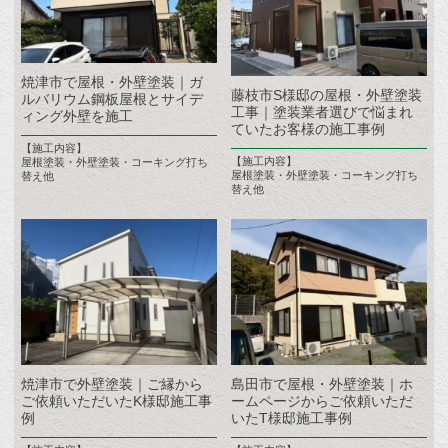
焼津市で屋根・外壁塗装｜ガ
藤枝市S様邸の屋根・外壁塗装
ルバリウム鋼板屋根とサイデ
工事｜塗装業者選びで悩まれ
ィング外壁を施工
ていたお客様の施工事例
【施工内容】
【施工内容】
屋根塗装・外壁塗装・コーキング打ち
屋根塗装・外壁塗装・コーキング打ち
替え他
替え他
焼津市で外壁塗装｜ご縁から
島田市で屋根・外壁塗装｜ホ
ご依頼いただいたK様邸施工事
ームページからご依頼いただ
例
いたT様邸施工事例