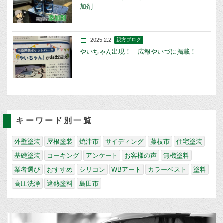
加剤
2025.2.2
親方ブログ
やいちゃん出現！ 広報やいづに掲載！
キーワード別一覧
外壁塗装
屋根塗装
焼津市
サイディング
藤枝市
住宅塗装
基礎塗装
コーキング
アンケート
お客様の声
無機塗料
業者選び
おすすめ
シリコン
WBアート
カラーベスト
塗料
高圧洗浄
遮熱塗料
島田市