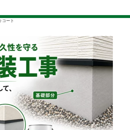
ト
キコート