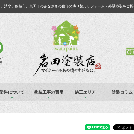
市、清水、藤枝市、島田市のみなさまの
住宅の塗り替えリフォーム・外壁塗装をご提
Eで
談
塗料について
塗装工事の費用
施工エリア
塗装コラム