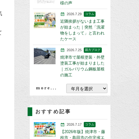
様の声
気
2026.7.29
コラム
近隣挨拶がないまま工事
が始まった｜突然「洗濯
て
物をしまって」と言われ
たケース
2026.7.25
親方ブログ
焼津市で屋根塗装・外壁
塗装工事が始まりました
｜ガルバリウム鋼板屋根
、
の施工
more...
おすすめ記事
2026.7.17
コラム
【2026年版】焼津市・藤
枝市・島田市の住宅省エ