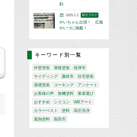
剤
2025.2.2
親方ブログ
やいちゃん出現！ 広報
やいづに掲載！
キーワード別一覧
外壁塗装
屋根塗装
焼津市
サイディング
藤枝市
住宅塗装
基礎塗装
コーキング
アンケート
お客様の声
無機塗料
業者選び
おすすめ
シリコン
WBアート
カラーベスト
塗料
高圧洗浄
遮熱塗料
島田市