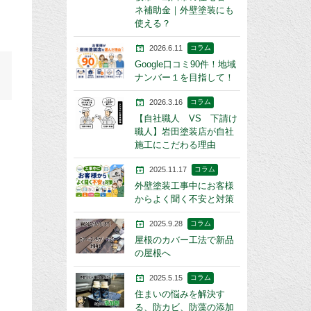
ネ補助金｜外壁塗装にも
使える？
2026.6.11
コラム
Google口コミ90件！地域
ナンバー１を目指して！
2026.3.16
コラム
【自社職人 VS 下請け
職人】岩田塗装店が自社
施工にこだわる理由
2025.11.17
コラム
外壁塗装工事中にお客様
からよく聞く不安と対策
2025.9.28
コラム
屋根のカバー工法で新品
の屋根へ
2025.5.15
コラム
住まいの悩みを解決す
る、防カビ、防藻の添加