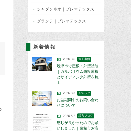
シャダンネオ｜プレマテックス
グランデ｜プレマテックス
新着情報
2026.8.6
施工事例
焼津市で屋根・外壁塗装
｜ガルバリウム鋼板屋根
とサイディング外壁を施
工
2026.8.3
お知らせ
お盆期間中のお問い合わ
せについて
る
2026.8.2
親方ブログ
感じが良かったのでお願
いしました｜藤枝市お客