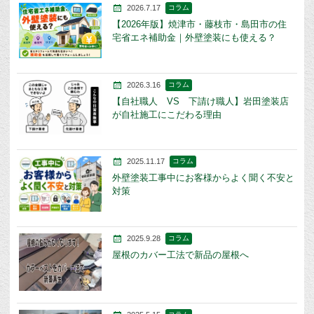
2026.7.17
コラム
【2026年版】焼津市・藤枝市・島田市の住
宅省エネ補助金｜外壁塗装にも使える？
2026.3.16
コラム
【自社職人 VS 下請け職人】岩田塗装店
が自社施工にこだわる理由
2025.11.17
コラム
外壁塗装工事中にお客様からよく聞く不安と
対策
2025.9.28
コラム
屋根のカバー工法で新品の屋根へ