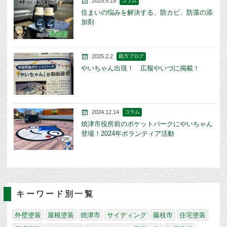
2025.5.15
コラム
住まいの悩みを解決する、防カビ、防藻の添
加剤
2025.2.2
親方ブログ
やいちゃん出現！ 広報やいづに掲載！
2024.12.14
コラム
焼津市役所前のポケットパークにやいちゃん
登場！2024年ボランティア活動
キーワード別一覧
外壁塗装
屋根塗装
焼津市
サイディング
藤枝市
住宅塗装