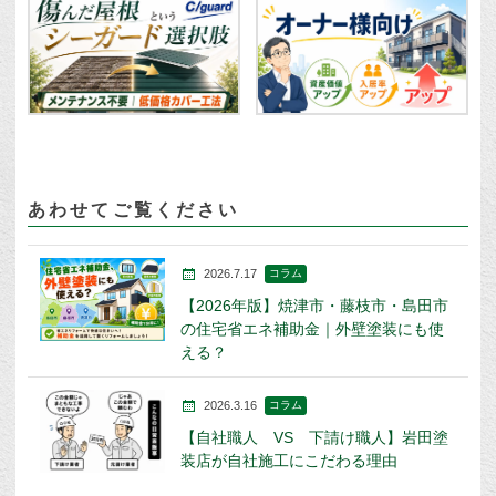
あわせてご覧ください
2026.7.17
コラム
【2026年版】焼津市・藤枝市・島田市
の住宅省エネ補助金｜外壁塗装にも使
える？
2026.3.16
コラム
【自社職人 VS 下請け職人】岩田塗
装店が自社施工にこだわる理由