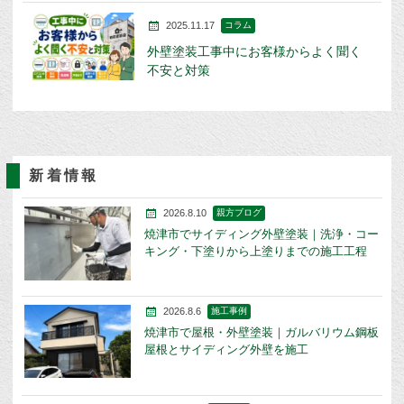
2025.11.17
コラム
外壁塗装工事中にお客様からよく聞く
不安と対策
新着情報
2026.8.10
親方ブログ
焼津市でサイディング外壁塗装｜洗浄・コー
キング・下塗りから上塗りまでの施工工程
2026.8.6
施工事例
焼津市で屋根・外壁塗装｜ガルバリウム鋼板
屋根とサイディング外壁を施工