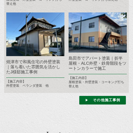
替え他
島田市でアパート塗装｜折半
焼津市で和風住宅の外壁塗装
屋根・ALC外壁・鉄骨階段をツ
｜落ち着いた雰囲気を活かし
ートンカラーで施工
たJ様邸施工事例
【施工内容】
【施工内容】
屋根塗装・外壁塗装・コーキング打ち
外壁塗装 ベランダ塗装 他
替え他
その他施工事例