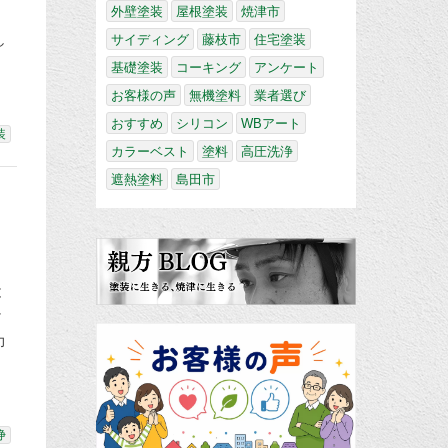
外壁塗装
屋根塗装
焼津市
し
サイディング
藤枝市
住宅塗装
基礎塗装
コーキング
アンケート
お客様の声
無機塗料
業者選び
おすすめ
シリコン
WBアート
装
カラーベスト
塗料
高圧洗浄
遮熱塗料
島田市
と
け
力
浄