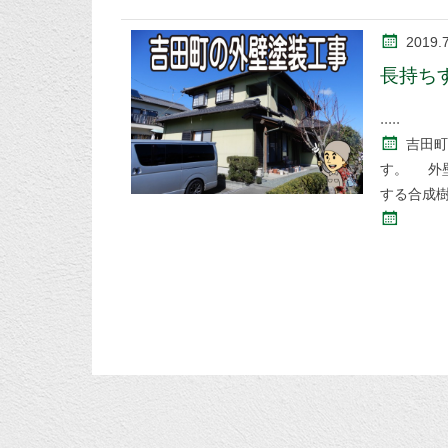
2019.
長持ち
吉田町
す。 外
する合成