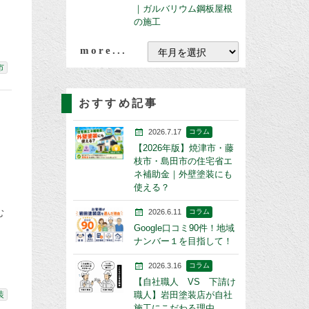
｜ガルバリウム鋼板屋根
の施工
more...
市
おすすめ記事
2026.7.17
コラム
【2026年版】焼津市・藤
枝市・島田市の住宅省エ
ネ補助金｜外壁塗装にも
使える？
む
2026.6.11
コラム
Google口コミ90件！地域
ナンバー１を目指して！
2026.3.16
コラム
【自社職人 VS 下請け
職人】岩田塗装店が自社
装
施工にこだわる理由