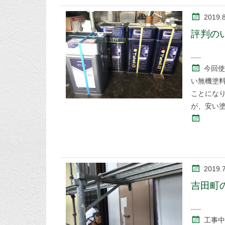
2019.8
評判の
今回使
い無機塗
ことにな
が、安い
2019.
吉田町
工事中