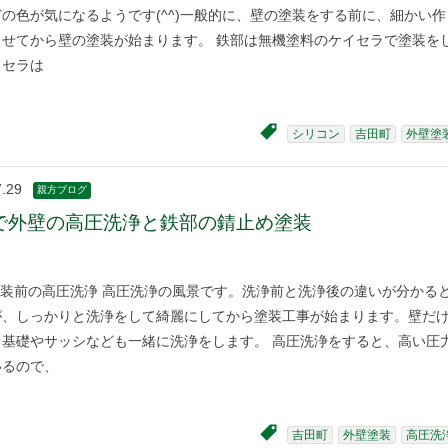
の色が気になるようです(^^)一般的に、壁の塗装をする前に、細かい作
させてから壁の塗装が始まります。 鉄部は無機塗料のケイセラで塗装を
イセラは
シリコン
吉田町
外壁塗
7.29
親方ブログ
で外壁の高圧洗浄と鉄部の錆止め塗装
装前の高圧洗浄 高圧洗浄の風景です。洗浄前と洗浄後の違いが分かる
が、しっかりと洗浄をして綺麗にしてから塗装工事が始まります。壁だ
、基礎やサッシなども一緒に洗浄をします。 高圧洗浄をすると、高い圧
いるので、
吉田町
外壁塗装
高圧洗