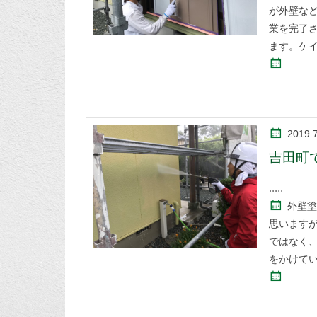
が外壁など
業を完了
ます。ケ
2019.
吉田町
外壁塗
思います
ではなく
をかけて