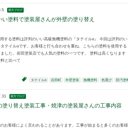
.5
親方ブログ
いい塗料で塗装屋さんが外壁の塗り替え
用する塗料は評判のいい高級無機塗料の『タテイルα』 今回は評判のい
料タテイルαです。お客様と打ち合わせを重ね、こちらの塗料を使用する
りました。岩田塗装店でも人気の塗料の一つです。 塗料は高くなります
塗料と比べて
タテイルα
吉田町
外壁塗装
無機塗料
色選び
防汚塗
7.31
親方ブログ
の塗り替え塗装工事・焼津の塗装屋さんの工事内容
のお客様によく言われることがあります。工事が始まると多くのお客様