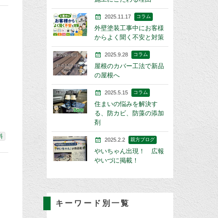
2025.11.17
コラム
外壁塗装工事中にお客様
からよく聞く不安と対策
2025.9.28
コラム
屋根のカバー工法で新品
の屋根へ
2025.5.15
コラム
住まいの悩みを解決す
る、防カビ、防藻の添加
剤
料
2025.2.2
親方ブログ
やいちゃん出現！ 広報
やいづに掲載！
キーワード別一覧