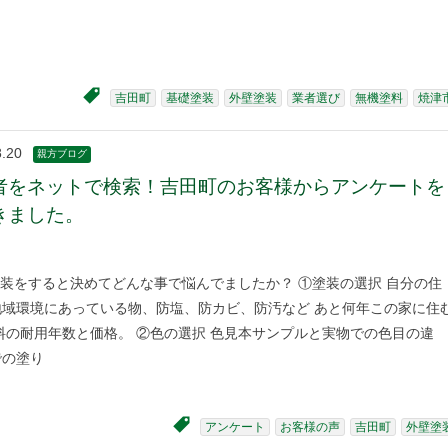
吉田町
基礎塗装
外壁塗装
業者選び
無機塗料
焼津
8.20
親方ブログ
者をネットで検索！吉田町のお客様からアンケートを
きました。
装をすると決めてどんな事で悩んでましたか？ ①塗装の選択 自分の住
地域環境にあっている物、防塩、防カビ、防汚など あと何年この家に住
料の耐用年数と価格。 ②色の選択 色見本サンプルと実物での色目の違
での塗り
アンケート
お客様の声
吉田町
外壁塗