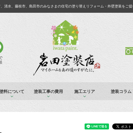
市、清水、藤枝市、島田市のみなさまの
住宅の塗り替えリフォーム・外壁塗装をご提
Eで
談
塗料について
塗装工事の費用
施工エリア
塗装コラム