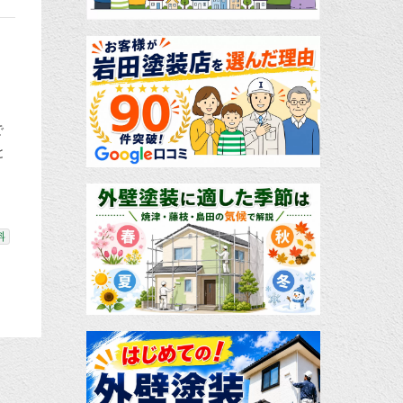
で
と
料