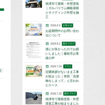
焼津市で屋根・外壁塗装
｜ガルバリウム鋼板屋根
とサイディング外壁を施
工
2026.8.3
お知らせ
お盆期間中のお問い合わ
せについて
2026.8.2
親方ブログ
感じが良かったのでお願
いしました｜藤枝市お客
様の声
2026.7.29
コラム
装
近隣挨拶がないまま工事
が始まった｜突然「洗濯
物をしまって」と言われ
たケース
2026.7.25
親方ブログ
焼津市で屋根塗装・外壁
塗装工事が始まりました