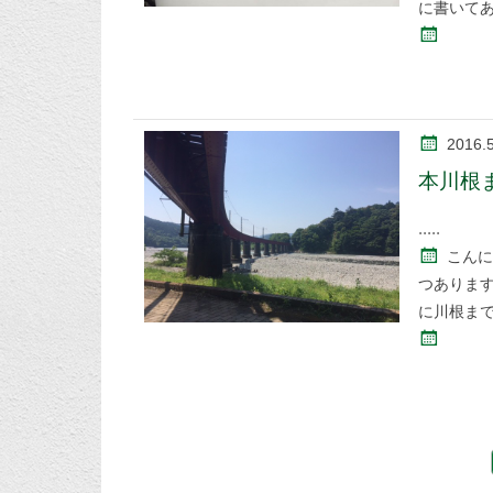
に書いて
2016.
本川根
こんに
つあります
に川根まで