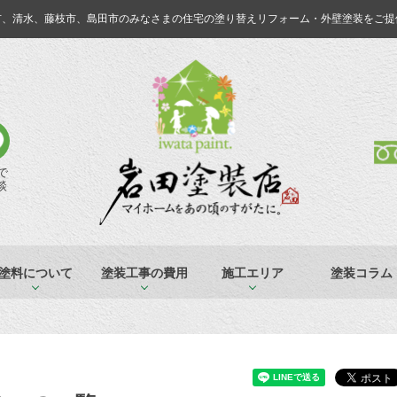
市、清水、藤枝市、島田市のみなさまの
住宅の塗り替えリフォーム・外壁塗装をご提
Eで
談
塗料について
塗装工事の費用
施工エリア
塗装コラム