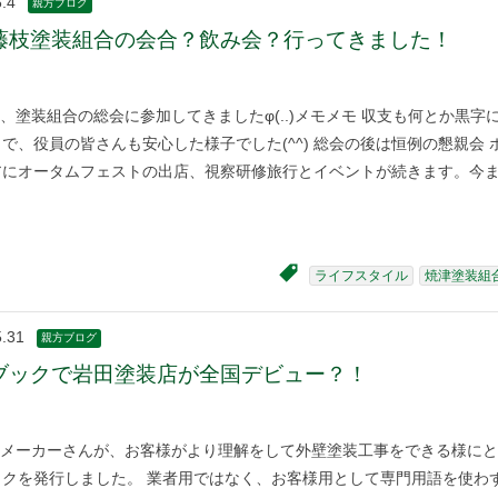
.4
親方ブログ
藤枝塗装組合の会合？飲み会？行ってきました！
、塗装組合の総会に参加してきましたφ(..)メモメモ 収支も何とか黒字
で、役員の皆さんも安心した様子でした(^^) 総会の後は恒例の懇親会 
アにオータムフェストの出店、視察研修旅行とイベントが続きます。今
ライフスタイル
焼津塗装組
5.31
親方ブログ
ブックで岩田塗装店が全国デビュー？！
メーカーさんが、お客様がより理解をして外壁塗装工事をできる様にと
ックを発行しました。 業者用ではなく、お客様用として専門用語を使わ