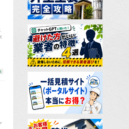
に
ボ
ま
合
ず