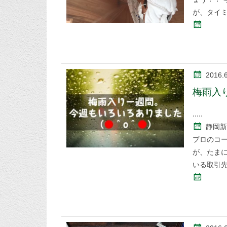
が、タイ
2016.
梅雨入
静岡新
プロのコ
が、たまに
いる取引