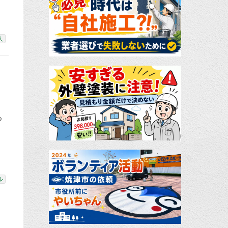
人
つ
ル