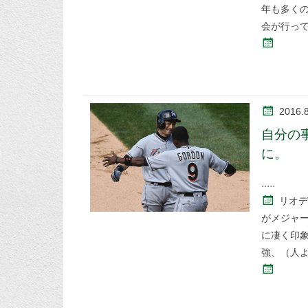
年も多く
会が行っ
2016.
自分の
に。
リオデ
がメジャー
に凄く印
強、（人