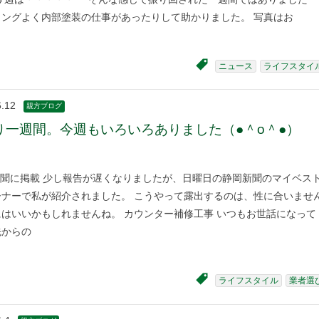
ミングよく内部塗装の仕事があったりして助かりました。 写真はお
ニュース
ライフスタイ
6.12
親方ブログ
り一週間。今週もいろいろありました（●＾o＾●）
聞に掲載 少し報告が遅くなりましたが、日曜日の静岡新聞のマイベス
ーナーで私が紹介されました。 こうやって露出するのは、性に合いませ
はいいかもしれませんね。 カウンター補修工事 いつもお世話になって
先からの
ライフスタイル
業者選