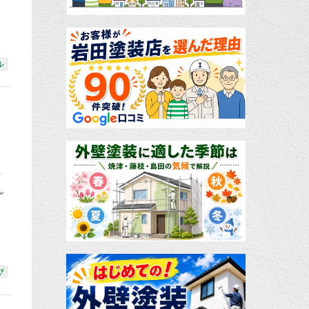
ル
ト
ん
び