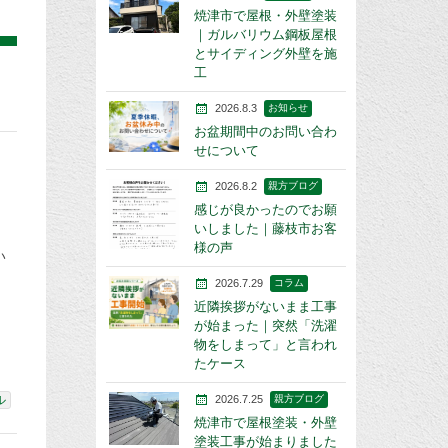
焼津市で屋根・外壁塗装
｜ガルバリウム鋼板屋根
とサイディング外壁を施
工
2026.8.3
お知らせ
お盆期間中のお問い合わ
せについて
2026.8.2
親方ブログ
感じが良かったのでお願
いしました｜藤枝市お客
様の声
い
も
2026.7.29
コラム
近隣挨拶がないまま工事
が始まった｜突然「洗濯
物をしまって」と言われ
たケース
2026.7.25
親方ブログ
ル
焼津市で屋根塗装・外壁
塗装工事が始まりました