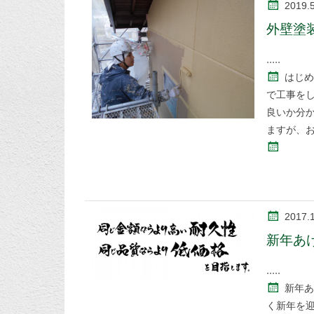
2019.
外壁塗
はじめ
で工事を
良いか分
ますが、
2017.1
新年あ
新年あ
く新年を迎