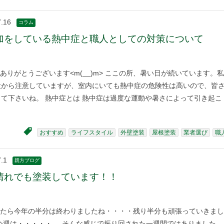
7.16
コラム
加をしている熱中症と職人としての対策について
ありがとうございます<m(__)m> ここの所、暑い日が続いています。私
段から注意していますが、室内にいても熱中症の危険性は高いので、皆
て下さいね。 熱中症とは 熱中症は過度な運動や暑さによって引き起こ
おすすめ
ライフスタイル
外壁塗装
屋根塗装
業者選び
職
.1
親方ブログ
晴れでも塗装しています！！
たら今年の半分は終わりましたね・・・・残り半分も頑張っていきまし
 今週は・・・・・ そんな感じで振り回された一週間ではありました