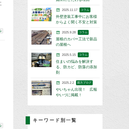
工
2025.11.17
コラム
外壁塗装工事中にお客様
からよく聞く不安と対策
ル
2025.9.28
コラム
屋根のカバー工法で新品
の屋根へ
2025.5.15
コラム
住まいの悩みを解決す
る、防カビ、防藻の添加
剤
2025.2.2
親方ブログ
やいちゃん出現！ 広報
やいづに掲載！
キーワード別一覧
ル