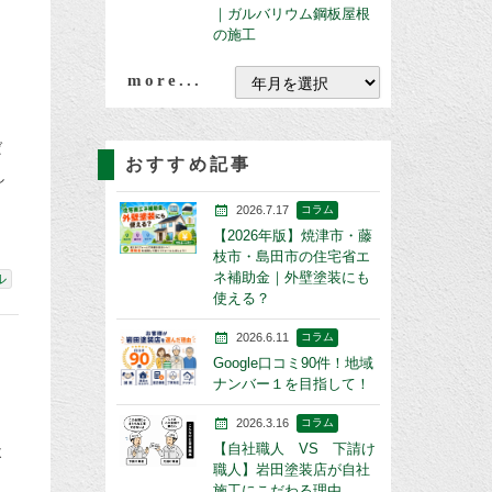
｜ガルバリウム鋼板屋根
の施工
more...
ば
おすすめ記事
し
2026.7.17
コラム
【2026年版】焼津市・藤
枝市・島田市の住宅省エ
ネ補助金｜外壁塗装にも
ル
使える？
2026.6.11
コラム
Google口コミ90件！地域
ナンバー１を目指して！
2026.3.16
コラム
【自社職人 VS 下請け
よ
職人】岩田塗装店が自社
施工にこだわる理由