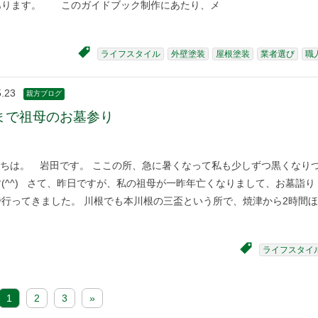
あります。 このガイドブック制作にあたり、メ
ライフスタイル
外壁塗装
屋根塗装
業者選び
職
5.23
親方ブログ
まで祖母のお墓参り
ちは。 岩田です。 ここの所、急に暑くなって私も少しずつ黒くなり
(^^) さて、昨日ですが、私の祖母が一昨年亡くなりまして、お墓詣り
行ってきました。 川根でも本川根の三盃という所で、焼津から2時間ほ
ライフスタイ
1
2
3
»