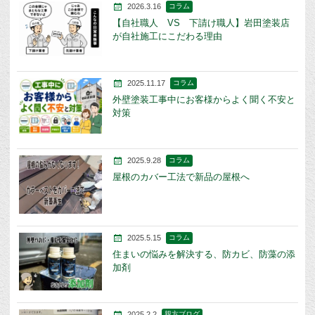
2026.3.16
コラム
【自社職人 VS 下請け職人】岩田塗装店
が自社施工にこだわる理由
2025.11.17
コラム
外壁塗装工事中にお客様からよく聞く不安と
対策
2025.9.28
コラム
屋根のカバー工法で新品の屋根へ
2025.5.15
コラム
住まいの悩みを解決する、防カビ、防藻の添
加剤
2025.2.2
親方ブログ