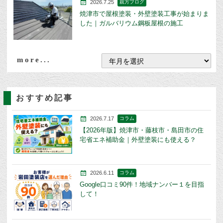
2026.7.25
親方ブログ
焼津市で屋根塗装・外壁塗装工事が始まりま
した｜ガルバリウム鋼板屋根の施工
more...
おすすめ記事
2026.7.17
コラム
【2026年版】焼津市・藤枝市・島田市の住
宅省エネ補助金｜外壁塗装にも使える？
2026.6.11
コラム
Google口コミ90件！地域ナンバー１を目指
して！