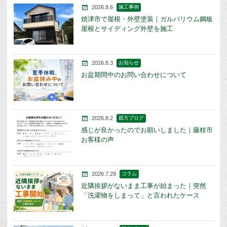
2026.8.6
施工事例
焼津市で屋根・外壁塗装｜ガルバリウム鋼板
屋根とサイディング外壁を施工
2026.8.3
お知らせ
お盆期間中のお問い合わせについて
2026.8.2
親方ブログ
感じが良かったのでお願いしました｜藤枝市
お客様の声
2026.7.29
コラム
近隣挨拶がないまま工事が始まった｜突然
「洗濯物をしまって」と言われたケース