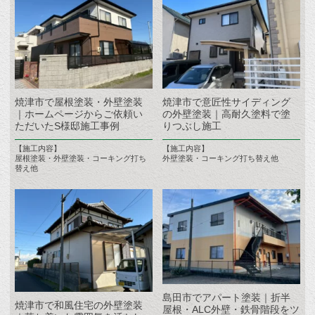
焼津市で屋根塗装・外壁塗装
焼津市で意匠性サイディング
｜ホームページからご依頼い
の外壁塗装｜高耐久塗料で塗
ただいたS様邸施工事例
りつぶし施工
【施工内容】
【施工内容】
屋根塗装・外壁塗装・コーキング打ち
外壁塗装・コーキング打ち替え他
替え他
島田市でアパート塗装｜折半
焼津市で和風住宅の外壁塗装
屋根・ALC外壁・鉄骨階段をツ