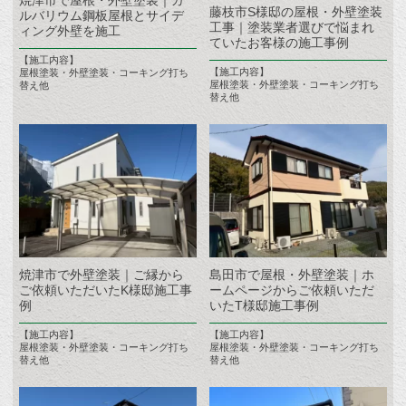
焼津市で屋根・外壁塗装｜ガ
藤枝市S様邸の屋根・外壁塗装
ルバリウム鋼板屋根とサイデ
工事｜塗装業者選びで悩まれ
ィング外壁を施工
ていたお客様の施工事例
【施工内容】
【施工内容】
屋根塗装・外壁塗装・コーキング打ち
屋根塗装・外壁塗装・コーキング打ち
替え他
替え他
焼津市で外壁塗装｜ご縁から
島田市で屋根・外壁塗装｜ホ
ご依頼いただいたK様邸施工事
ームページからご依頼いただ
例
いたT様邸施工事例
【施工内容】
【施工内容】
屋根塗装・外壁塗装・コーキング打ち
屋根塗装・外壁塗装・コーキング打ち
替え他
替え他