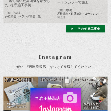
｜落ち着いた雰囲気を活かし
ートンカラーで施工
たJ様邸施工事例
【施工内容】
【施工内容】
屋根塗装・外壁塗装・コーキング打ち
外壁塗装 ベランダ塗装 他
替え他
その他施工事例
Instagram
ぜひ #岩田塗装店 をつけて投稿してください！