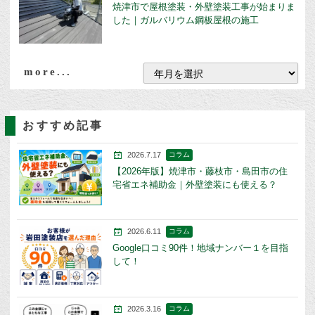
焼津市で屋根塗装・外壁塗装工事が始まりま
した｜ガルバリウム鋼板屋根の施工
more...
おすすめ記事
2026.7.17
コラム
【2026年版】焼津市・藤枝市・島田市の住
宅省エネ補助金｜外壁塗装にも使える？
2026.6.11
コラム
Google口コミ90件！地域ナンバー１を目指
して！
2026.3.16
コラム