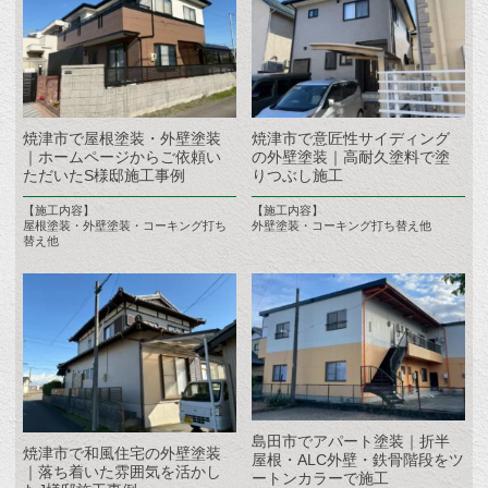
焼津市で屋根塗装・外壁塗装
焼津市で意匠性サイディング
｜ホームページからご依頼い
の外壁塗装｜高耐久塗料で塗
ただいたS様邸施工事例
りつぶし施工
【施工内容】
【施工内容】
屋根塗装・外壁塗装・コーキング打ち
外壁塗装・コーキング打ち替え他
替え他
島田市でアパート塗装｜折半
焼津市で和風住宅の外壁塗装
屋根・ALC外壁・鉄骨階段をツ
｜落ち着いた雰囲気を活かし
ートンカラーで施工