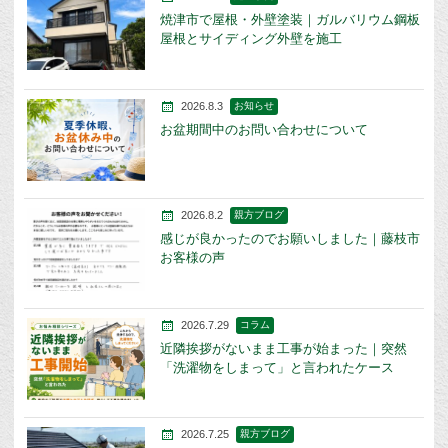
焼津市で屋根・外壁塗装｜ガルバリウム鋼板
屋根とサイディング外壁を施工
2026.8.3
お知らせ
お盆期間中のお問い合わせについて
2026.8.2
親方ブログ
感じが良かったのでお願いしました｜藤枝市
お客様の声
2026.7.29
コラム
近隣挨拶がないまま工事が始まった｜突然
「洗濯物をしまって」と言われたケース
2026.7.25
親方ブログ