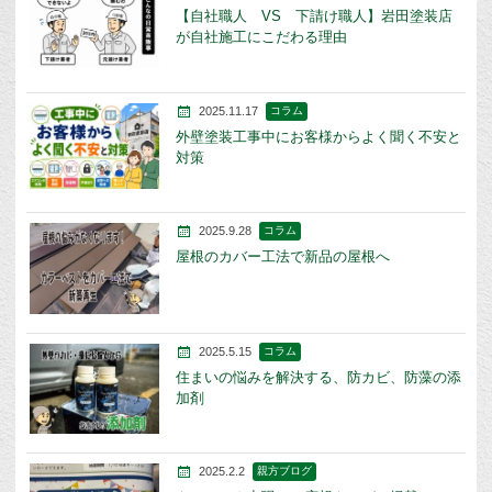
【自社職人 VS 下請け職人】岩田塗装店
が自社施工にこだわる理由
2025.11.17
コラム
外壁塗装工事中にお客様からよく聞く不安と
対策
2025.9.28
コラム
屋根のカバー工法で新品の屋根へ
2025.5.15
コラム
住まいの悩みを解決する、防カビ、防藻の添
加剤
2025.2.2
親方ブログ