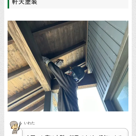
軒天塗装
いわた