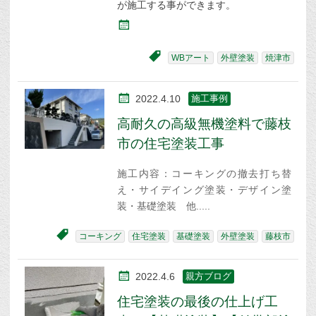
が施工する事ができます。
WBアート
外壁塗装
焼津市
2022.4.10
施工事例
高耐久の高級無機塗料で藤枝
市の住宅塗装工事
施工内容：コーキングの撤去打ち替
え・サイデイング塗装・デザイン塗
装・基礎塗装 他
コーキング
住宅塗装
基礎塗装
外壁塗装
藤枝市
2022.4.6
親方ブログ
住宅塗装の最後の仕上げ工