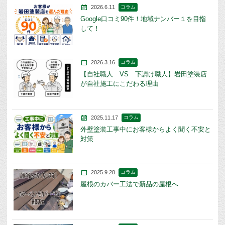
2026.6.11
コラム
Google口コミ90件！地域ナンバー１を目指
して！
2026.3.16
コラム
【自社職人 VS 下請け職人】岩田塗装店
が自社施工にこだわる理由
2025.11.17
コラム
外壁塗装工事中にお客様からよく聞く不安と
対策
2025.9.28
コラム
屋根のカバー工法で新品の屋根へ