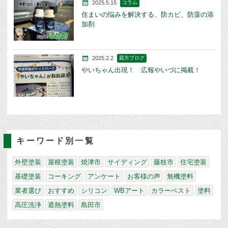
2025.5.15
コラム
住まいの悩みを解決する、防カビ、防藻の添
加剤
2025.2.2
親方ブログ
やいちゃん出現！ 広報やいづに掲載！
キーワード別一覧
外壁塗装
屋根塗装
焼津市
サイディング
藤枝市
住宅塗装
基礎塗装
コーキング
アンケート
お客様の声
無機塗料
業者選び
おすすめ
シリコン
WBアート
カラーベスト
塗料
高圧洗浄
遮熱塗料
島田市