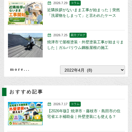
2026.7.29
コラム
近隣挨拶がないまま工事が始まった｜突然
「洗濯物をしまって」と言われたケース
2026.7.25
親方ブログ
焼津市で屋根塗装・外壁塗装工事が始まりま
した｜ガルバリウム鋼板屋根の施工
more...
おすすめ記事
2026.7.17
コラム
【2026年版】焼津市・藤枝市・島田市の住
宅省エネ補助金｜外壁塗装にも使える？