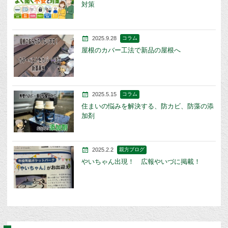
対策
2025.9.28
コラム
屋根のカバー工法で新品の屋根へ
2025.5.15
コラム
住まいの悩みを解決する、防カビ、防藻の添
加剤
2025.2.2
親方ブログ
やいちゃん出現！ 広報やいづに掲載！