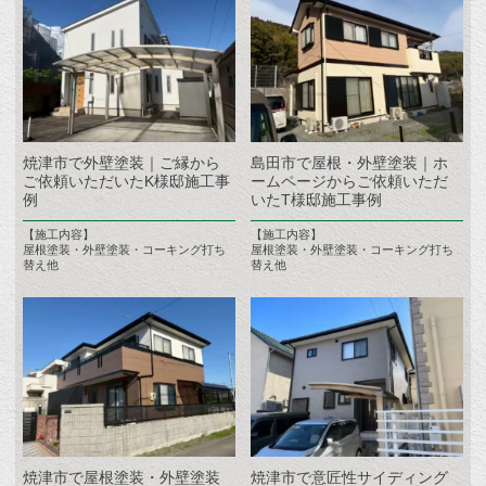
焼津市で外壁塗装｜ご縁から
島田市で屋根・外壁塗装｜ホ
ご依頼いただいたK様邸施工事
ームページからご依頼いただ
例
いたT様邸施工事例
【施工内容】
【施工内容】
屋根塗装・外壁塗装・コーキング打ち
屋根塗装・外壁塗装・コーキング打ち
替え他
替え他
焼津市で屋根塗装・外壁塗装
焼津市で意匠性サイディング