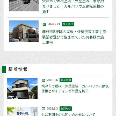
焼津市で屋根塗装・外壁塗装工事が始
まりました｜ガルバリウム鋼板屋根の
施工
2026.7.21
施工事例
藤枝市S様邸の屋根・外壁塗装工事｜塗
装業者選びで悩まれていたお客様の施
工事例
新着情報
2026.8.6
施工事例
焼津市で屋根・外壁塗装｜ガルバリウム鋼板
屋根とサイディング外壁を施工
2026.8.3
お知らせ
お盆期間中のお問い合わせについて