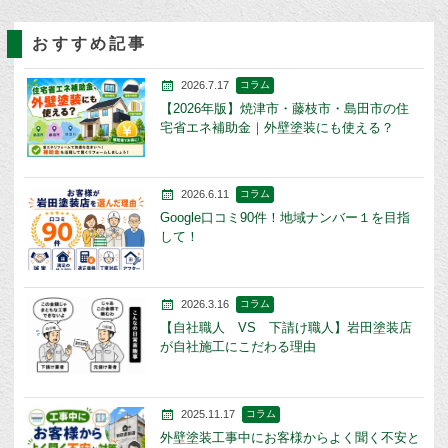
おすすめ記事
2026.7.17
コラム
【2026年版】焼津市・藤枝市・島田市の住
宅省エネ補助金｜外壁塗装にも使える？
2026.6.11
コラム
Google口コミ90件！地域ナンバー１を目指
して！
2026.3.16
コラム
【自社職人 VS 下請け職人】岩田塗装店
が自社施工にこだわる理由
2025.11.17
コラム
外壁塗装工事中にお客様からよく聞く不安と