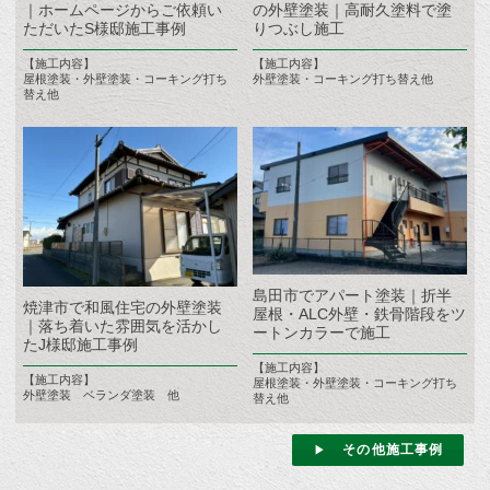
｜ホームページからご依頼い
の外壁塗装｜高耐久塗料で塗
ただいたS様邸施工事例
りつぶし施工
【施工内容】
【施工内容】
屋根塗装・外壁塗装・コーキング打ち
外壁塗装・コーキング打ち替え他
替え他
島田市でアパート塗装｜折半
焼津市で和風住宅の外壁塗装
屋根・ALC外壁・鉄骨階段をツ
｜落ち着いた雰囲気を活かし
ートンカラーで施工
たJ様邸施工事例
【施工内容】
【施工内容】
屋根塗装・外壁塗装・コーキング打ち
外壁塗装 ベランダ塗装 他
替え他
その他施工事例