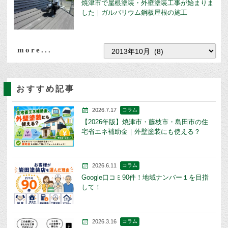
焼津市で屋根塗装・外壁塗装工事が始まりま
した｜ガルバリウム鋼板屋根の施工
more...
おすすめ記事
2026.7.17
コラム
【2026年版】焼津市・藤枝市・島田市の住
宅省エネ補助金｜外壁塗装にも使える？
2026.6.11
コラム
Google口コミ90件！地域ナンバー１を目指
して！
2026.3.16
コラム