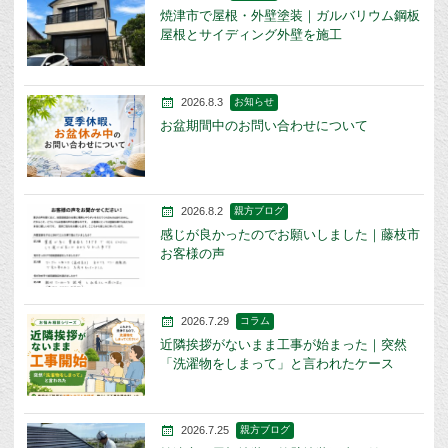
焼津市で屋根・外壁塗装｜ガルバリウム鋼板
屋根とサイディング外壁を施工
2026.8.3
お知らせ
お盆期間中のお問い合わせについて
2026.8.2
親方ブログ
感じが良かったのでお願いしました｜藤枝市
お客様の声
2026.7.29
コラム
近隣挨拶がないまま工事が始まった｜突然
「洗濯物をしまって」と言われたケース
2026.7.25
親方ブログ