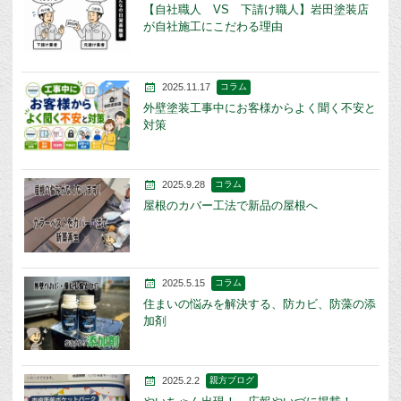
【自社職人 VS 下請け職人】岩田塗装店
が自社施工にこだわる理由
2025.11.17
コラム
外壁塗装工事中にお客様からよく聞く不安と
対策
2025.9.28
コラム
屋根のカバー工法で新品の屋根へ
2025.5.15
コラム
住まいの悩みを解決する、防カビ、防藻の添
加剤
2025.2.2
親方ブログ