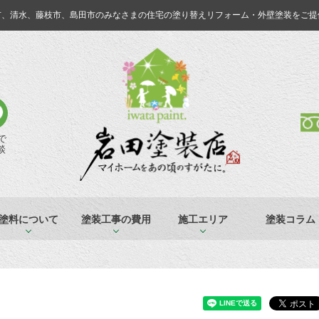
市、清水、藤枝市、島田市のみなさまの
住宅の塗り替えリフォーム・外壁塗装をご提
Eで
談
塗料について
塗装工事の費用
施工エリア
塗装コラム