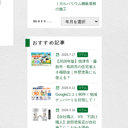
ま
｜ガルバリウム鋼板屋根
の施工
more...
おすすめ記事
2026.7.17
コラム
【2026年版】焼津市・藤
枝市・島田市の住宅省エ
ネ補助金｜外壁塗装にも
使える？
2026.6.11
コラム
Google口コミ90件！地域
ナンバー１を目指して！
2026.3.16
コラム
【自社職人 VS 下請け
職人】岩田塗装店が自社
施工にこだわる理由