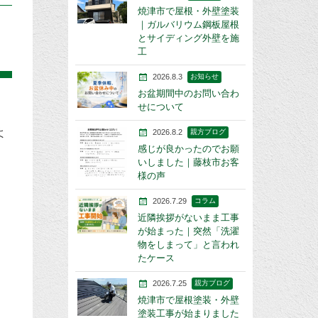
焼津市で屋根・外壁塗装
｜ガルバリウム鋼板屋根
とサイディング外壁を施
工
2026.8.3
お知らせ
お盆期間中のお問い合わ
せについて
よ
2026.8.2
親方ブログ
感じが良かったのでお願
いしました｜藤枝市お客
様の声
2026.7.29
コラム
近隣挨拶がないまま工事
が始まった｜突然「洗濯
物をしまって」と言われ
たケース
2026.7.25
親方ブログ
焼津市で屋根塗装・外壁
塗装工事が始まりました