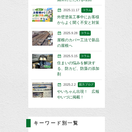
2025.11.17
コラム
外壁塗装工事中にお客様
からよく聞く不安と対策
2025.9.28
コラム
屋根のカバー工法で新品
の屋根へ
2025.5.15
コラム
住まいの悩みを解決す
る、防カビ、防藻の添加
剤
2025.2.2
親方ブログ
やいちゃん出現！ 広報
やいづに掲載！
キーワード別一覧