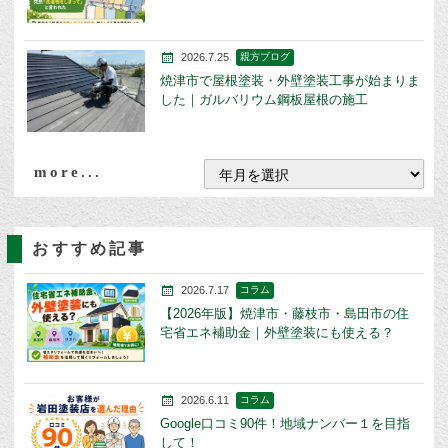
2026.7.25
親方ブログ
焼津市で屋根塗装・外壁塗装工事が始まりま
した｜ガルバリウム鋼板屋根の施工
more...
おすすめ記事
2026.7.17
コラム
【2026年版】焼津市・藤枝市・島田市の住
宅省エネ補助金｜外壁塗装にも使える？
2026.6.11
コラム
Google口コミ90件！地域ナンバー１を目指
して！