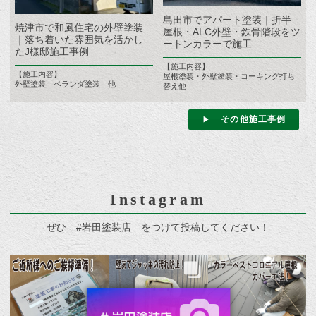
島田市でアパート塗装｜折半
焼津市で和風住宅の外壁塗装
屋根・ALC外壁・鉄骨階段をツ
｜落ち着いた雰囲気を活かし
ートンカラーで施工
たJ様邸施工事例
【施工内容】
【施工内容】
屋根塗装・外壁塗装・コーキング打ち
外壁塗装 ベランダ塗装 他
替え他
その他施工事例
Instagram
ぜひ #岩田塗装店 をつけて投稿してください！