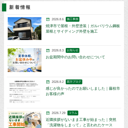
新着情報
2026.8.6
施工事例
焼津市で屋根・外壁塗装｜ガルバリウム鋼板
屋根とサイディング外壁を施工
2026.8.3
お知らせ
お盆期間中のお問い合わせについて
2026.8.2
親方ブログ
感じが良かったのでお願いしました｜藤枝市
お客様の声
2026.7.29
コラム
近隣挨拶がないまま工事が始まった｜突然
「洗濯物をしまって」と言われたケース