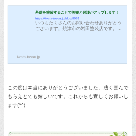
基礎を塗装することで美観と保護がアップします！
https://iwata-tosou.jp/blog/8062
いつもたくさんのお問い合わせありがとう
ございます。焼津市の岩田塗装店です。今
回は基礎塗装工事の紹介をさせていただき
ます。住宅塗装が完了して足場を解体する
と、壁や屋根がキレイになっていて嬉しい
気分になると思いますが、基礎部分の汚れ
iwata-tosou.jp
が気になってしまう方も多くいます。一般
的に、基礎塗装をする塗装屋さんはほとん
どなく、契約後に追加で基礎塗装をお願い
すると高額な料金がかかる場合もあるよう
です。基礎塗装の手順は外壁塗装と同様で
『下塗り+上塗り2回』となっています。基
この度は本当にありがとうございました。凄く喜んで
礎の塗装は『基礎専用塗料』を仕様しない
もらえとても嬉しいです。これからも宜しくお願いし
と...
ます(^^)