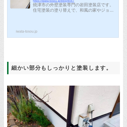
https://iwata-tosou.jp/blog/8047
焼津市の外壁塗装専門の岩田塗装店です。
住宅塗装の塗り替えで、和風の家やジョリ
パットで仕上げてある場合は、つや消しや
三分ツヤの塗料で塗装するのが人気です。
（ツヤ有り塗料だと、ピカピカになりイメ
iwata-tosou.jp
ージが変わります。）今回のお客様も、落
ち着いたつや消しでの塗装が希望だったの
で、『ジョリパットフレッシュインフィニ
ティ』で塗装をしました。ジョリパットフ
レッシュの中でも、『インフィニティ』は
紫外線に強く、耐久性が良くなっていま
す。通常の塗装と同様で、最初に密着をよ
細かい部分もしっかりと塗装します。
くする『プライマー』を塗装します。ジョ
リパ...