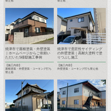
替え他
替え他
焼津市で屋根塗装・外壁塗装
焼津市で意匠性サイディング
｜ホームページからご依頼い
の外壁塗装｜高耐久塗料で塗
ただいたS様邸施工事例
りつぶし施工
【施工内容】
【施工内容】
屋根塗装・外壁塗装・コーキング打ち
外壁塗装・コーキング打ち替え他
替え他