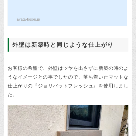
の施工前状況経年による劣化で『色あせ』
や『コケの発生』が見られる状況です。屋
根が外壁より過酷な環境にあり、外壁と比
iwata-tosou.jp
べると劣化が早くなります。その為、塗り
替え工事の際は外壁よりもワンランク上の
塗料で塗装するのが一般的です。屋根の高
圧洗浄屋根の洗浄でしっかりと表面の汚れ
を落としていきます。この作業をしっかり
外壁は新築時と同じような仕上がり
とやらないと塗装した塗料の剥がれの原因
になるので注意が必要です。セメント瓦の
屋...
お客様の希望で、外壁はツヤを出さずに新築の時のよ
うなイメージとの事でしたので、落ち着いたマットな
仕上がりの『ジョリパットフレッシュ』を使用しまし
た。