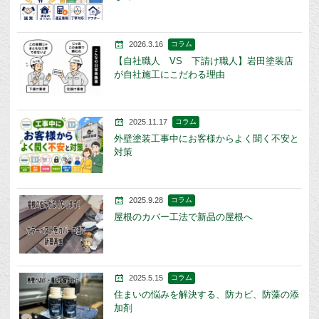
2026.3.16
コラム
【自社職人 VS 下請け職人】岩田塗装店
が自社施工にこだわる理由
2025.11.17
コラム
外壁塗装工事中にお客様からよく聞く不安と
対策
2025.9.28
コラム
屋根のカバー工法で新品の屋根へ
2025.5.15
コラム
住まいの悩みを解決する、防カビ、防藻の添
加剤