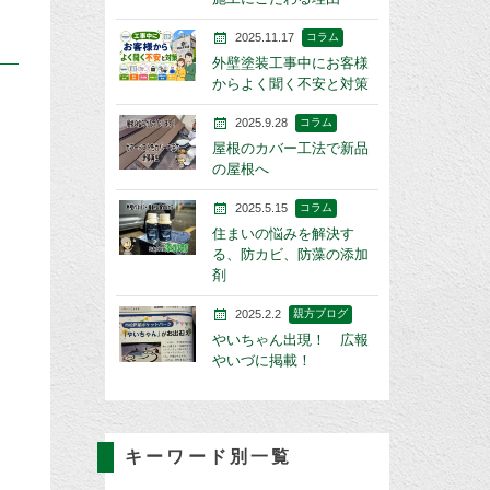
2025.11.17
コラム
外壁塗装工事中にお客様
からよく聞く不安と対策
2025.9.28
コラム
屋根のカバー工法で新品
の屋根へ
2025.5.15
コラム
住まいの悩みを解決す
る、防カビ、防藻の添加
剤
2025.2.2
親方ブログ
やいちゃん出現！ 広報
やいづに掲載！
キーワード別一覧