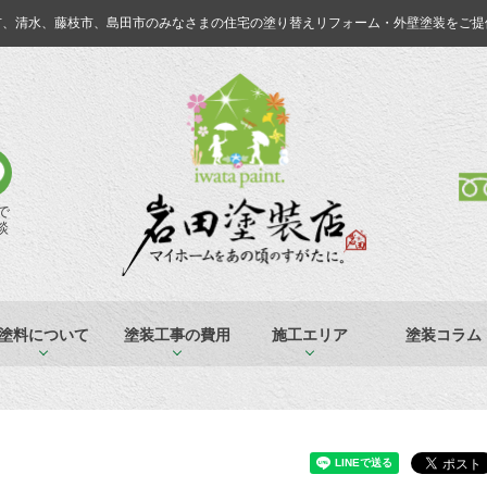
市、清水、藤枝市、島田市のみなさまの
住宅の塗り替えリフォーム・外壁塗装をご提
Eで
談
塗料について
塗装工事の費用
施工エリア
塗装コラム