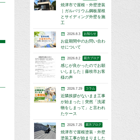
焼津市で屋根・外壁塗装
｜ガルバリウム鋼板屋根
とサイディング外壁を施
工
2026.8.3
お知らせ
お盆期間中のお問い合わ
せについて
2026.8.2
親方ブログ
感じが良かったのでお願
いしました｜藤枝市お客
様の声
2026.7.29
コラム
近隣挨拶がないまま工事
が始まった｜突然「洗濯
物をしまって」と言われ
たケース
2026.7.25
親方ブログ
焼津市で屋根塗装・外壁
塗装工事が始まりました