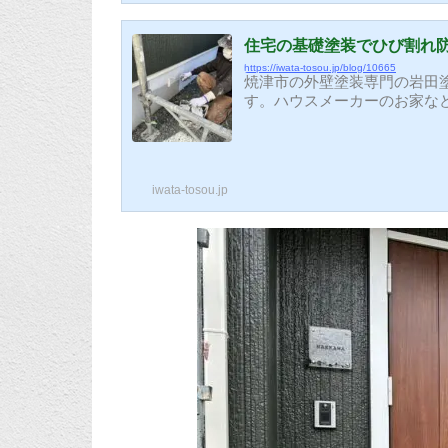
住宅の基礎塗装でひび割れ
https://iwata-tosou.jp/blog/10665
焼津市の外壁塗装専門の岩田
す。ハウスメーカーのお家な
をしてあると美観だけではな
築時に塗装が施されているた
の汚れがあるので今回は一緒
まり印象が格段に良くなります(
iwata-tosou.jp