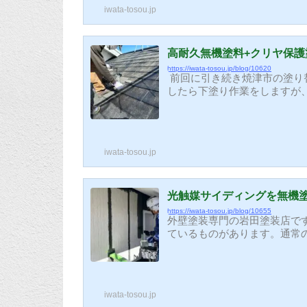
払い作業を進めていきます(^^
iwata-tosou.jp
高耐久無機塗料+クリヤ保
https://iwata-tosou.jp/blog/10620
前回に引き続き焼津市の塗り
したら下塗り作業をしますが
りません。 高圧洗浄で汚れを落とす。 下塗り塗装（密着を良くして吸い込みムラをなくす） 無
機塗料の塗装 × 2回 ウルトラクリヤ保護塗装このような工程で仕上げていきます。 最初に下
塗り塗料を塗装します。この
料の吸い込みムラを少なくする
iwata-tosou.jp
光触媒サイディングを無機
https://iwata-tosou.jp/blog/10655
外壁塗装専門の岩田塗装店で
ているものがあります。通常
注意が必要です。見た目では
す。先ずはコーキングの打ち
要です！ 光触媒が施されて
料を塗装します。高耐久無機塗
iwata-tosou.jp