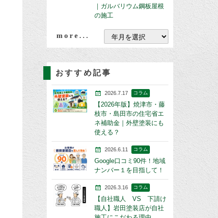
｜ガルバリウム鋼板屋根
の施工
more...
おすすめ記事
2026.7.17
コラム
【2026年版】焼津市・藤
枝市・島田市の住宅省エ
ネ補助金｜外壁塗装にも
使える？
2026.6.11
コラム
Google口コミ90件！地域
ナンバー１を目指して！
2026.3.16
コラム
【自社職人 VS 下請け
職人】岩田塗装店が自社
施工にこだわる理由