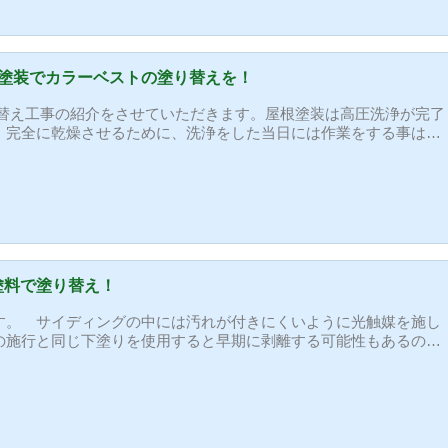
) 塗料が飛散しないように足場のメ...
護塗装でカラーベストの塗り替えを！
替え工事の紹介をさせていただきます。屋根塗装は高圧洗浄が完了
、完全に乾燥させるために、洗浄をした当日には作業をする事はあ
塗料はカラーベストと塗料の密着を高める効果とは別に、上塗り塗
効果もあります。 あま...
塗料で塗り替え！
す。 サイディングの中には汚れが付きにくいように光触媒を施し
の施行と同じ下塗りを使用すると早期に剥離する可能性もあるので
判断しずらく、知らずに施工して問題になるケースも増えていま
替え工事をします。 サイディングは何といってもコーキングが重
いるサイディングは各塗料メーカーが発売している専用の下塗り塗
料を2回塗りしてしっかりと塗膜を乗せるよう...