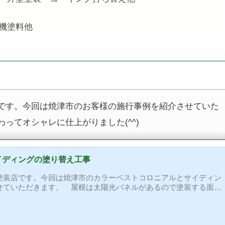
機塗料他
です。今回は焼津市のお客様の施行事例を紹介させていた
ってオシャレに仕上がりました(^^)
イディングの塗り替え工事
塗装店です。今回は焼津市のカラーベストコロニアルとサイディン
せていただきます。 屋根は太陽光パネルがあるので塗装する面積
の下は塗装ができませんが、紫外線が当たらないので劣化がほとん
ングの打ちなおしをした後に、耐久性の高い無機塗料を塗装。仕上
装を施工します。 ご近所さんに迷惑をかけないように細心の注意を