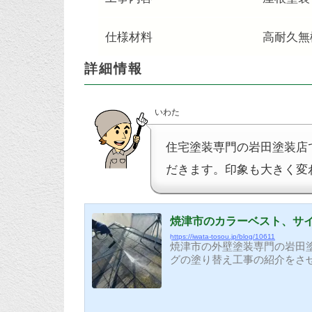
仕様材料
高耐久無
詳細情報
いわた
住宅塗装専門の岩田塗装店
だきます。印象も大きく変わ
焼津市のカラーベスト、サ
https://iwata-tosou.jp/blog/10611
焼津市の外壁塗装専門の岩田
グの塗り替え工事の紹介をさ
は少なくなります。（パネル
どしません） 外壁はコーキ
げに表面を保護するクリヤ塗