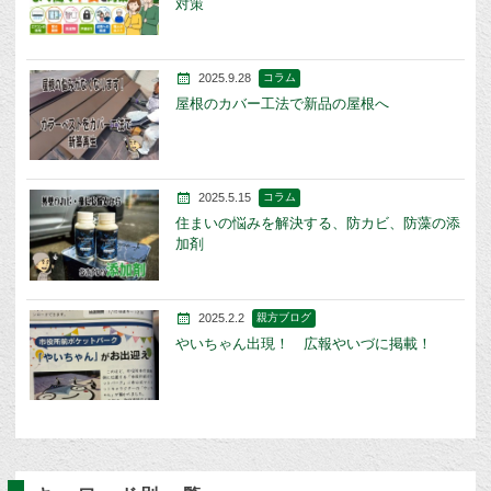
対策
2025.9.28
コラム
屋根のカバー工法で新品の屋根へ
2025.5.15
コラム
住まいの悩みを解決する、防カビ、防藻の添
加剤
2025.2.2
親方ブログ
やいちゃん出現！ 広報やいづに掲載！