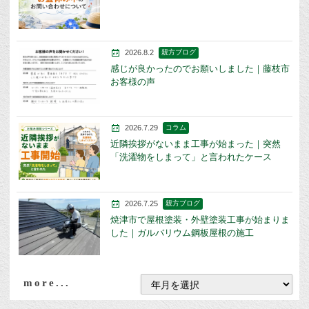
2026.8.2
親方ブログ
感じが良かったのでお願いしました｜藤枝市
お客様の声
2026.7.29
コラム
近隣挨拶がないまま工事が始まった｜突然
「洗濯物をしまって」と言われたケース
2026.7.25
親方ブログ
焼津市で屋根塗装・外壁塗装工事が始まりま
した｜ガルバリウム鋼板屋根の施工
more...