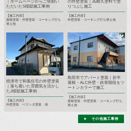
｜ホームページからご依頼い
の外壁塗装｜高耐久塗料で塗
ただいたS様邸施工事例
りつぶし施工
【施工内容】
【施工内容】
屋根塗装・外壁塗装・コーキング打ち
外壁塗装・コーキング打ち替え他
替え他
島田市でアパート塗装｜折半
焼津市で和風住宅の外壁塗装
屋根・ALC外壁・鉄骨階段をツ
｜落ち着いた雰囲気を活かし
ートンカラーで施工
たJ様邸施工事例
【施工内容】
【施工内容】
屋根塗装・外壁塗装・コーキング打ち
外壁塗装 ベランダ塗装 他
替え他
その他施工事例