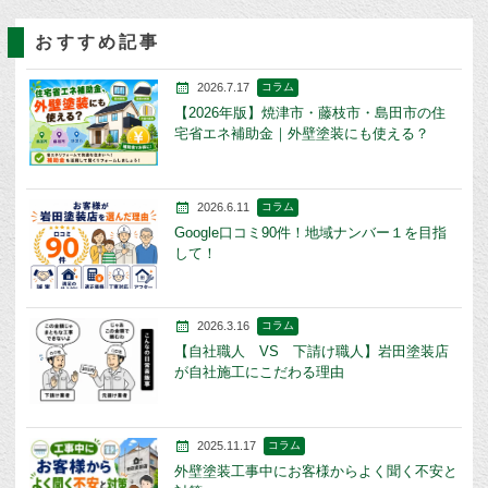
おすすめ記事
2026.7.17
コラム
【2026年版】焼津市・藤枝市・島田市の住
宅省エネ補助金｜外壁塗装にも使える？
2026.6.11
コラム
Google口コミ90件！地域ナンバー１を目指
して！
2026.3.16
コラム
【自社職人 VS 下請け職人】岩田塗装店
が自社施工にこだわる理由
2025.11.17
コラム
外壁塗装工事中にお客様からよく聞く不安と