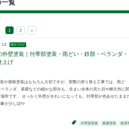
の一覧
1
2
»
7.13
親方ブログ
の外壁塗装｜付帯部塗装・雨どい・鉄部・ベランダ・
仕上げ
装や屋根塗装はもちろん大切ですが、実際の塗り替え工事では、雨ど
、ベランダ、基礎などの細かな部分も、住まい全体の見た目や耐久性に
な場所です。 せっかく外壁がきれいになっても、付帯部が色あせたまま
印象が少しぼや
付帯部塗装
基礎塗装
焼津