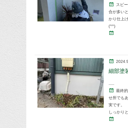
スピー
合が多い
かり仕上
(^^)
2024.
細部塗
最終的
せ所でも
実です。
しっかり