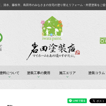
市、清水、藤枝市、島田市のみなさまの
住宅の塗り替えリフォーム・外壁塗装をご提
Eで
談
塗料について
塗装工事の費用
施工エリア
塗装コラム