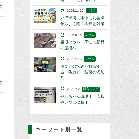
装
2025.11.17
コラム
外壁塗装工事中にお客様
からよく聞く不安と対策
2025.9.28
コラム
屋根のカバー工法で新品
の屋根へ
2025.5.15
コラム
住まいの悩みを解決す
る、防カビ、防藻の添加
剤
装
2025.2.2
親方ブログ
やいちゃん出現！ 広報
やいづに掲載！
キーワード別一覧