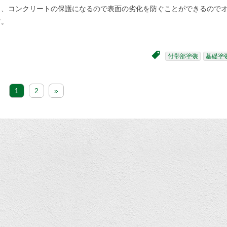
り、コンクリートの保護になるので表面の劣化を防ぐことができるので
す。
付帯部塗装
基礎塗
1
2
»