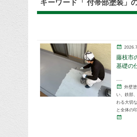
キーワード「 付帯部塗装」
2026.
藤枝市
基礎の
外壁塗
い、鉄部
わる大切
と全体の