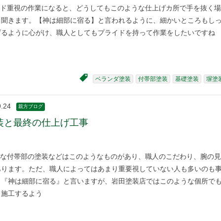
ド重視の作業になると、どうしてもこのような仕上げカ所で手を抜く場
と聞きます。【神は細部に宿る】と言われるように、細かいところもし
げるように心がけ、職人としてもプライドを持って作業をしたいですね
ベランダ塗装
付帯部塗装
基礎塗装
塀塗
9.24
親方ブログ
装と最終の仕上げ工事
な付帯部の塗装などはこのようなものがあり、職人のこだわり、腕の見
あります。ただ、職人によってはあまり重要視していない人も多いのも
 『神は細部に宿る』と言いますが、岩田塗装店ではこのような個所で
と施工するよう