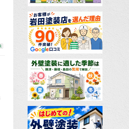
っ
装
事
も