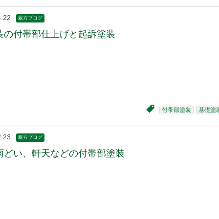
4.22
親方ブログ
装の付帯部仕上げと起訴塗装
付帯部塗装
基礎塗
2.23
親方ブログ
雨どい、軒天などの付帯部塗装