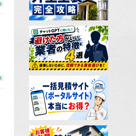
装
装
そ