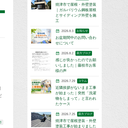
焼津市で屋根・外壁塗装
｜ガルバリウム鋼板屋根
とサイディング外壁を施
工
2026.8.3
お知らせ
お盆期間中のお問い合わ
せについて
2026.8.2
親方ブログ
感じが良かったのでお願
いしました｜藤枝市お客
様の声
2026.7.29
コラム
近隣挨拶がないまま工事
関
が始まった｜突然「洗濯
だ
物をしまって」と言われ
たケース
2026.7.25
親方ブログ
焼津市で屋根塗装・外壁
市
塗装工事が始まりました