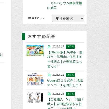
｜ガルバリウム鋼板屋根
の施工
more...
おすすめ記事
2026.7.17
コラム
【2026年版】焼津市・藤
装
枝市・島田市の住宅省エ
ネ補助金｜外壁塗装にも
使える？
2026.6.11
コラム
Google口コミ90件！地域
ナンバー１を目指して！
2026.3.16
コラム
【自社職人 VS 下請け
職人】岩田塗装店が自社
施工にこだわる理由