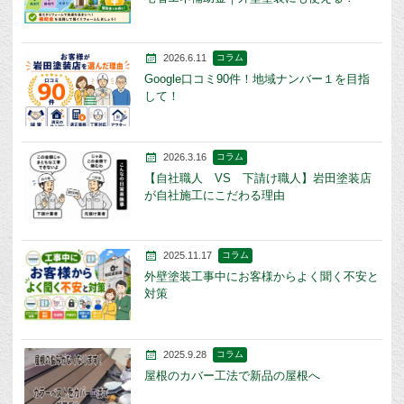
2026.6.11
コラム
Google口コミ90件！地域ナンバー１を目指
して！
2026.3.16
コラム
【自社職人 VS 下請け職人】岩田塗装店
が自社施工にこだわる理由
2025.11.17
コラム
外壁塗装工事中にお客様からよく聞く不安と
対策
2025.9.28
コラム
屋根のカバー工法で新品の屋根へ