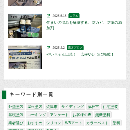
2025.5.15
コラム
住まいの悩みを解決する、防カビ、防藻の添
加剤
2025.2.2
親方ブログ
やいちゃん出現！ 広報やいづに掲載！
キーワード別一覧
外壁塗装
屋根塗装
焼津市
サイディング
藤枝市
住宅塗装
基礎塗装
コーキング
アンケート
お客様の声
無機塗料
業者選び
おすすめ
シリコン
WBアート
カラーベスト
塗料