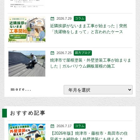
2026.7.29
コラム
近隣挨拶がないまま工事が始まった｜突然
「洗濯物をしまって」と言われたケース
2026.7.25
親方ブログ
焼津市で屋根塗装・外壁塗装工事が始まりま
した｜ガルバリウム鋼板屋根の施工
more...
おすすめ記事
2026.7.17
コラム
【2026年版】焼津市・藤枝市・島田市の住
宅省エネ補助金｜外壁塗装にも使える？