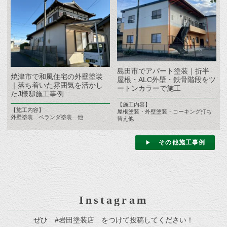
島田市でアパート塗装｜折半
焼津市で和風住宅の外壁塗装
屋根・ALC外壁・鉄骨階段をツ
｜落ち着いた雰囲気を活かし
ートンカラーで施工
たJ様邸施工事例
【施工内容】
【施工内容】
屋根塗装・外壁塗装・コーキング打ち
外壁塗装 ベランダ塗装 他
替え他
その他施工事例
Instagram
ぜひ #岩田塗装店 をつけて投稿してください！