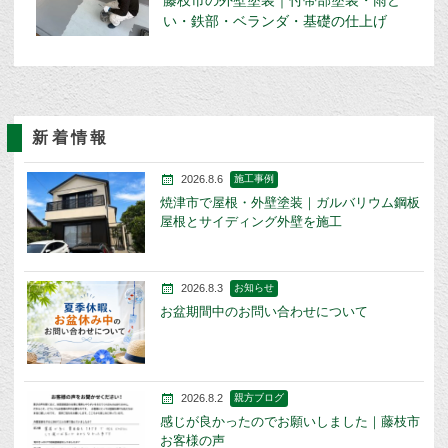
藤枝市の外壁塗装｜付帯部塗装・雨ど
い・鉄部・ベランダ・基礎の仕上げ
新着情報
2026.8.6
施工事例
焼津市で屋根・外壁塗装｜ガルバリウム鋼板
屋根とサイディング外壁を施工
2026.8.3
お知らせ
お盆期間中のお問い合わせについて
2026.8.2
親方ブログ
感じが良かったのでお願いしました｜藤枝市
お客様の声