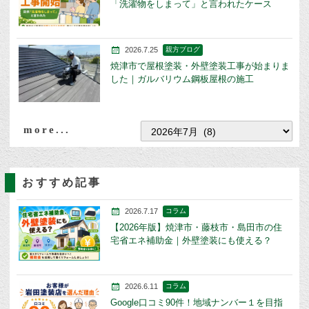
「洗濯物をしまって」と言われたケース
2026.7.25
親方ブログ
焼津市で屋根塗装・外壁塗装工事が始まりま
した｜ガルバリウム鋼板屋根の施工
more...
おすすめ記事
2026.7.17
コラム
【2026年版】焼津市・藤枝市・島田市の住
宅省エネ補助金｜外壁塗装にも使える？
2026.6.11
コラム
Google口コミ90件！地域ナンバー１を目指