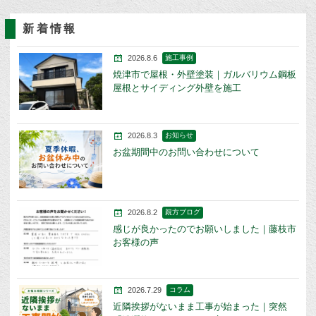
新着情報
2026.8.6
施工事例
焼津市で屋根・外壁塗装｜ガルバリウム鋼板
屋根とサイディング外壁を施工
2026.8.3
お知らせ
お盆期間中のお問い合わせについて
2026.8.2
親方ブログ
感じが良かったのでお願いしました｜藤枝市
お客様の声
2026.7.29
コラム
近隣挨拶がないまま工事が始まった｜突然