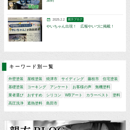
加剤
2025.2.2
親方ブログ
やいちゃん出現！ 広報やいづに掲載！
キーワード別一覧
外壁塗装
屋根塗装
焼津市
サイディング
藤枝市
住宅塗装
基礎塗装
コーキング
アンケート
お客様の声
無機塗料
業者選び
おすすめ
シリコン
WBアート
カラーベスト
塗料
高圧洗浄
遮熱塗料
島田市