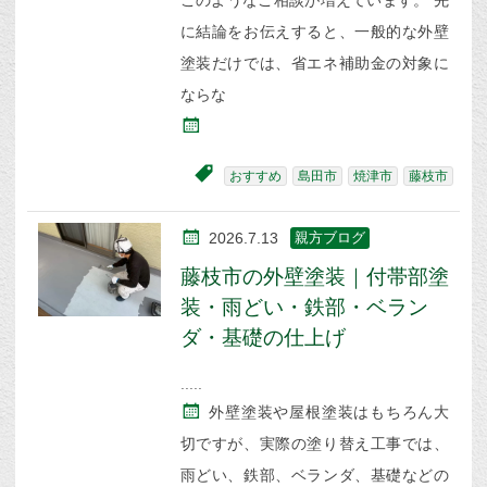
このようなご相談が増えています。 先
に結論をお伝えすると、一般的な外壁
塗装だけでは、省エネ補助金の対象に
ならな
おすすめ
島田市
焼津市
藤枝市
2026.7.13
親方ブログ
藤枝市の外壁塗装｜付帯部塗
装・雨どい・鉄部・ベラン
ダ・基礎の仕上げ
外壁塗装や屋根塗装はもちろん大
切ですが、実際の塗り替え工事では、
雨どい、鉄部、ベランダ、基礎などの