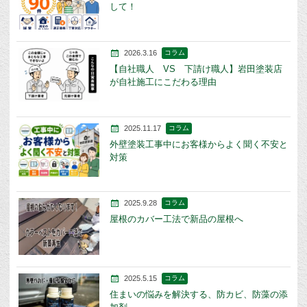
して！
2026.3.16
コラム
【自社職人 VS 下請け職人】岩田塗装店
が自社施工にこだわる理由
2025.11.17
コラム
外壁塗装工事中にお客様からよく聞く不安と
対策
2025.9.28
コラム
屋根のカバー工法で新品の屋根へ
2025.5.15
コラム
住まいの悩みを解決する、防カビ、防藻の添