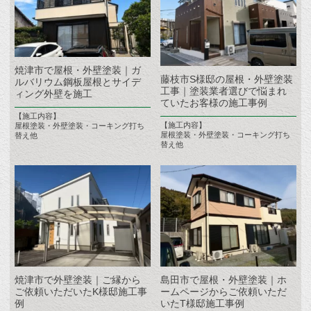
焼津市で屋根・外壁塗装｜ガ
藤枝市S様邸の屋根・外壁塗装
ルバリウム鋼板屋根とサイデ
工事｜塗装業者選びで悩まれ
ィング外壁を施工
ていたお客様の施工事例
【施工内容】
【施工内容】
屋根塗装・外壁塗装・コーキング打ち
屋根塗装・外壁塗装・コーキング打ち
替え他
替え他
焼津市で外壁塗装｜ご縁から
島田市で屋根・外壁塗装｜ホ
ご依頼いただいたK様邸施工事
ームページからご依頼いただ
例
いたT様邸施工事例