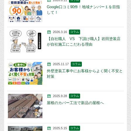
Google口コミ90件！地域ナンバー１を目指
して！
2026.3.16
コラム
【自社職人 VS 下請け職人】岩田塗装店
が自社施工にこだわる理由
2025.11.17
コラム
外壁塗装工事中にお客様からよく聞く不安と
対策
2025.9.28
コラム
屋根のカバー工法で新品の屋根へ
2025.5.15
コラム