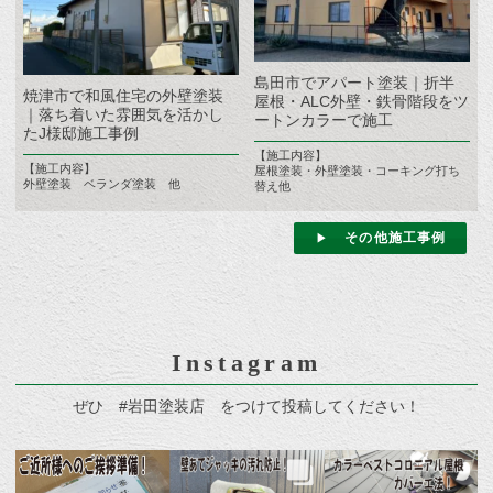
島田市でアパート塗装｜折半
焼津市で和風住宅の外壁塗装
屋根・ALC外壁・鉄骨階段をツ
｜落ち着いた雰囲気を活かし
ートンカラーで施工
たJ様邸施工事例
【施工内容】
【施工内容】
屋根塗装・外壁塗装・コーキング打ち
外壁塗装 ベランダ塗装 他
替え他
その他施工事例
Instagram
ぜひ #岩田塗装店 をつけて投稿してください！