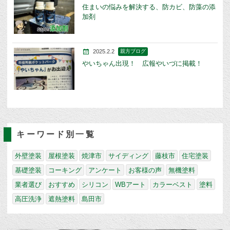
住まいの悩みを解決する、防カビ、防藻の添
加剤
2025.2.2
親方ブログ
やいちゃん出現！ 広報やいづに掲載！
キーワード別一覧
外壁塗装
屋根塗装
焼津市
サイディング
藤枝市
住宅塗装
基礎塗装
コーキング
アンケート
お客様の声
無機塗料
業者選び
おすすめ
シリコン
WBアート
カラーベスト
塗料
高圧洗浄
遮熱塗料
島田市