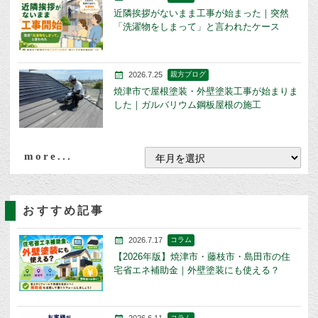
近隣挨拶がないまま工事が始まった｜突然
「洗濯物をしまって」と言われたケース
2026.7.25
親方ブログ
焼津市で屋根塗装・外壁塗装工事が始まりま
した｜ガルバリウム鋼板屋根の施工
more...
おすすめ記事
2026.7.17
コラム
【2026年版】焼津市・藤枝市・島田市の住
宅省エネ補助金｜外壁塗装にも使える？
2026.6.11
コラム