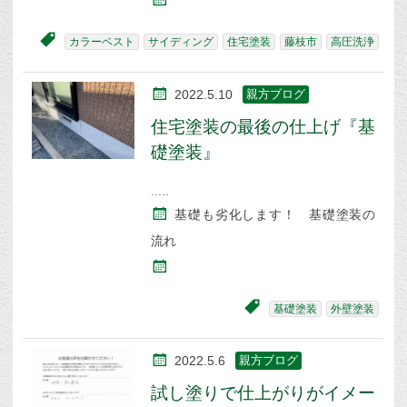
カラーベスト
サイディング
住宅塗装
藤枝市
高圧洗浄
2022.5.10
親方ブログ
住宅塗装の最後の仕上げ『基
礎塗装』
基礎も劣化します！ 基礎塗装の
流れ
基礎塗装
外壁塗装
2022.5.6
親方ブログ
試し塗りで仕上がりがイメー