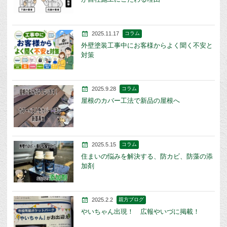
2025.11.17
コラム
外壁塗装工事中にお客様からよく聞く不安と
対策
2025.9.28
コラム
屋根のカバー工法で新品の屋根へ
2025.5.15
コラム
住まいの悩みを解決する、防カビ、防藻の添
加剤
2025.2.2
親方ブログ
やいちゃん出現！ 広報やいづに掲載！