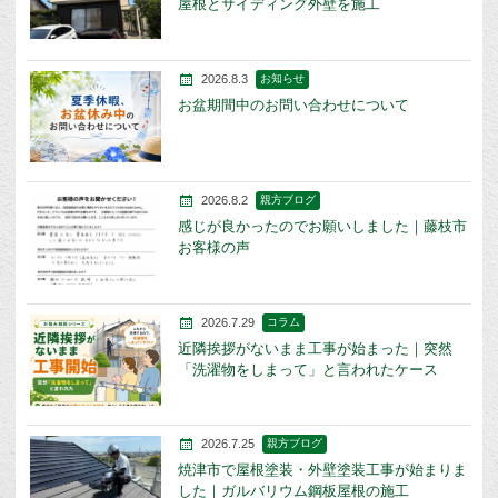
屋根とサイディング外壁を施工
2026.8.3
お知らせ
お盆期間中のお問い合わせについて
2026.8.2
親方ブログ
感じが良かったのでお願いしました｜藤枝市
お客様の声
2026.7.29
コラム
近隣挨拶がないまま工事が始まった｜突然
「洗濯物をしまって」と言われたケース
2026.7.25
親方ブログ
焼津市で屋根塗装・外壁塗装工事が始まりま
した｜ガルバリウム鋼板屋根の施工