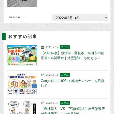
more...
おすすめ記事
2026.7.17
コラム
【2026年版】焼津市・藤枝市・島田市の住
宅省エネ補助金｜外壁塗装にも使える？
2026.6.11
コラム
Google口コミ90件！地域ナンバー１を目指
して！
2026.3.16
コラム
【自社職人 VS 下請け職人】岩田塗装店
が自社施工にこだわる理由