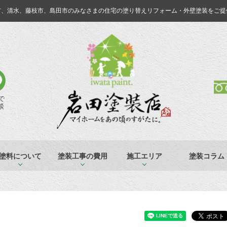
市、清水、藤枝市、島田市のみなさまの
住宅の塗り替えリフォーム・外壁塗装をご提
Eで
談
塗料について
塗装工事の費用
施工エリア
塗装コラム