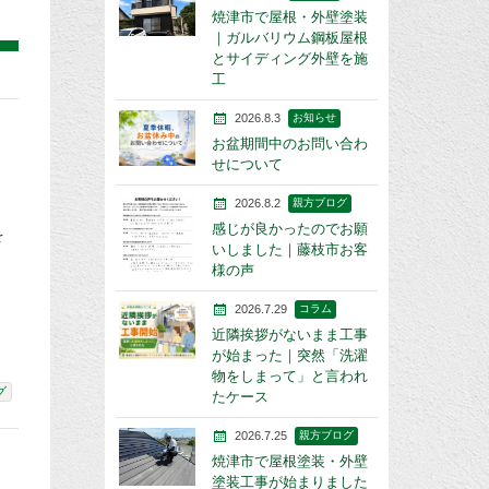
焼津市で屋根・外壁塗装
｜ガルバリウム鋼板屋根
とサイディング外壁を施
工
2026.8.3
お知らせ
お盆期間中のお問い合わ
せについて
2026.8.2
親方ブログ
感じが良かったのでお願
を
いしました｜藤枝市お客
様の声
2026.7.29
コラム
近隣挨拶がないまま工事
が始まった｜突然「洗濯
物をしまって」と言われ
グ
たケース
2026.7.25
親方ブログ
焼津市で屋根塗装・外壁
塗装工事が始まりました