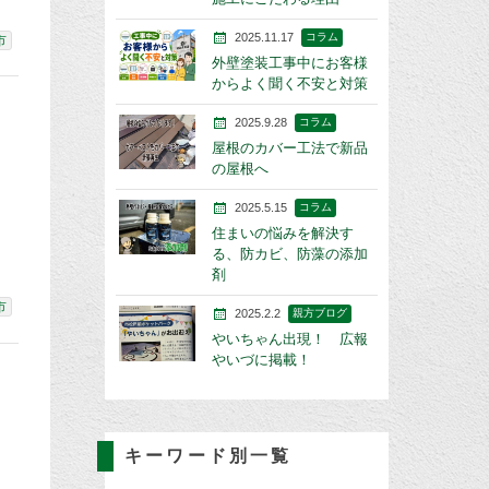
2025.11.17
コラム
市
外壁塗装工事中にお客様
からよく聞く不安と対策
2025.9.28
コラム
屋根のカバー工法で新品
の屋根へ
2025.5.15
コラム
住まいの悩みを解決す
る、防カビ、防藻の添加
剤
市
2025.2.2
親方ブログ
やいちゃん出現！ 広報
やいづに掲載！
キーワード別一覧