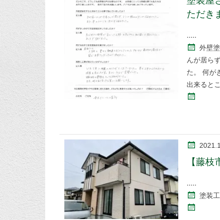
塗装屋
ただき
外壁塗
んが居ら
た。 何が
出来ると
2021.
【藤枝
塗装