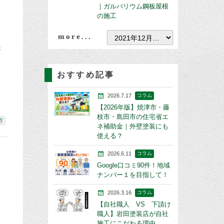
｜ガルバリウム鋼板屋根
の施工
more...
さ
おすすめ記事
2026.7.17
コラム
【2026年版】焼津市・藤
枝市・島田市の住宅省エ
市
ネ補助金｜外壁塗装にも
使える？
2026.6.11
コラム
Google口コミ90件！地域
ナンバー１を目指して！
2026.3.16
コラム
【自社職人 VS 下請け
職人】岩田塗装店が自社
施工にこだわる理由