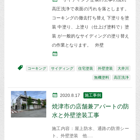
高圧洗浄で表面の汚れを落とします。
コーキングの撤去打ち替え 下塗りを塗
装 中塗り、上塗り（仕上げ塗料で）塗
装 が一般的なサイディングの塗り替え
の作業となります。 外壁
コーキング
サイディング
住宅塗装
外壁塗装
大井川
無機塗料
高圧洗浄
2020.8.17
施工事例
焼津市の店舗兼アパートの防
水と外壁塗装工事
施工内容：屋上防水、通路の防滑シー
ト、外壁塗装 他