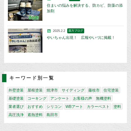
住まいの悩みを解決する、防カビ、防藻の添
加剤
2025.2.2
親方ブログ
やいちゃん出現！ 広報やいづに掲載！
キーワード別一覧
外壁塗装
屋根塗装
焼津市
サイディング
藤枝市
住宅塗装
基礎塗装
コーキング
アンケート
お客様の声
無機塗料
業者選び
おすすめ
シリコン
WBアート
カラーベスト
塗料
高圧洗浄
遮熱塗料
島田市