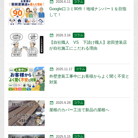
2026.6.11
コラム
Google口コミ90件！地域ナンバー１を目指
して！
2026.3.16
コラム
【自社職人 VS 下請け職人】岩田塗装店
が自社施工にこだわる理由
2025.11.17
コラム
外壁塗装工事中にお客様からよく聞く不安と
対策
2025.9.28
コラム
屋根のカバー工法で新品の屋根へ
2025.5.15
コラム