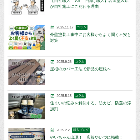
【自社職人 VS 下請け職人】岩田塗装店
が自社施工にこだわる理由
2025.11.17
コラム
外壁塗装工事中にお客様からよく聞く不安と
対策
2025.9.28
コラム
屋根のカバー工法で新品の屋根へ
2025.5.15
コラム
住まいの悩みを解決する、防カビ、防藻の添
加剤
2025.2.2
親方ブログ
やいちゃん出現！ 広報やいづに掲載！