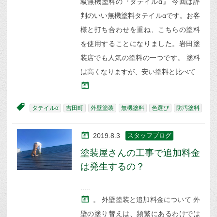
級無機塗料の『タテイルα』 今回は評
判のいい無機塗料タテイルαです。お客
様と打ち合わせを重ね、こちらの塗料
を使用することになりました。岩田塗
装店でも人気の塗料の一つです。 塗料
は高くなりますが、安い塗料と比べて
タテイルα
吉田町
外壁塗装
無機塗料
色選び
防汚塗料
2019.8.3
スタッフブログ
塗装屋さんの工事で追加料金
は発生するの？
。 外壁塗装と追加料金について 外
壁の塗り替えは、頻繁にあるわけでは