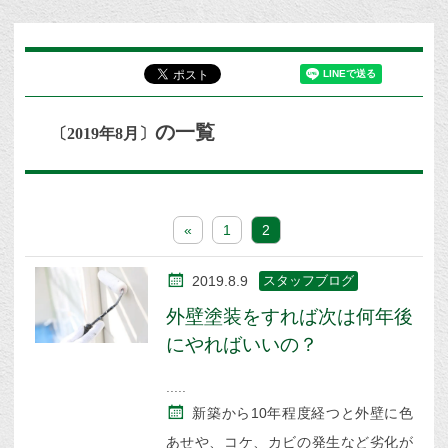
の一覧
〔2019年8月〕
«
1
2
2019.8.9
スタッフブログ
外壁塗装をすれば次は何年後
にやればいいの？
新築から10年程度経つと外壁に色
あせや、コケ、カビの発生など劣化が