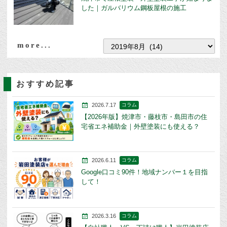
した｜ガルバリウム鋼板屋根の施工
more...
おすすめ記事
2026.7.17
コラム
【2026年版】焼津市・藤枝市・島田市の住
宅省エネ補助金｜外壁塗装にも使える？
2026.6.11
コラム
Google口コミ90件！地域ナンバー１を目指
して！
2026.3.16
コラム