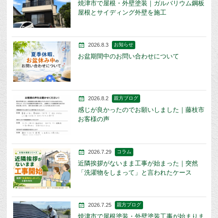
焼津市で屋根・外壁塗装｜ガルバリウム鋼板
屋根とサイディング外壁を施工
2026.8.3
お知らせ
お盆期間中のお問い合わせについて
2026.8.2
親方ブログ
感じが良かったのでお願いしました｜藤枝市
お客様の声
2026.7.29
コラム
近隣挨拶がないまま工事が始まった｜突然
「洗濯物をしまって」と言われたケース
2026.7.25
親方ブログ
焼津市で屋根塗装・外壁塗装工事が始まりま