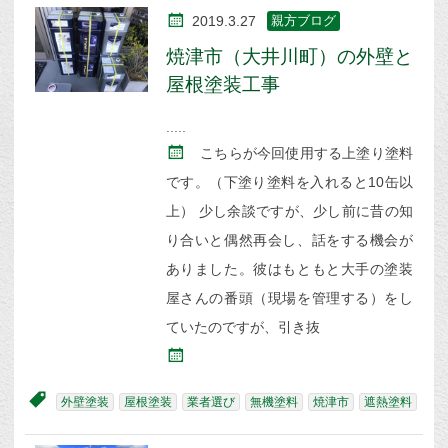
2019.3.27
親方ブログ
焼津市（大井川町）の外壁と
屋根塗装工事
こちらが今回使用する上塗り塗料
です。（下塗り塗料を入れると10缶以
上） 少し余談ですが、少し前に昔の知
り合いと偶然再会し、話をする機会が
ありました。彼はもともと大手の塗装
屋さんの番頭（現場を管理する）をし
ていたのですが、引き抜
外壁塗装
屋根塗装
業者選び
無機塗料
焼津市
遮熱塗料