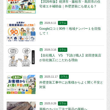
【2026年版】焼津市・藤枝市・島田市の住
宅省エネ補助金｜外壁塗装にも使える？
2026.6.11
コラム
Google口コミ90件！地域ナンバー１を目指
して！
2026.3.16
コラム
【自社職人 VS 下請け職人】岩田塗装店
が自社施工にこだわる理由
2025.11.17
コラム
外壁塗装工事中にお客様からよく聞く不安と
対策
2025.9.28
コラム
屋根のカバー工法で新品の屋根へ