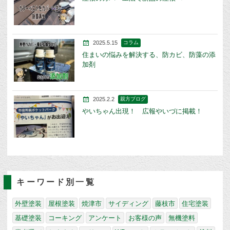
2025.5.15
コラム
住まいの悩みを解決する、防カビ、防藻の添
加剤
2025.2.2
親方ブログ
やいちゃん出現！ 広報やいづに掲載！
キーワード別一覧
外壁塗装
屋根塗装
焼津市
サイディング
藤枝市
住宅塗装
基礎塗装
コーキング
アンケート
お客様の声
無機塗料