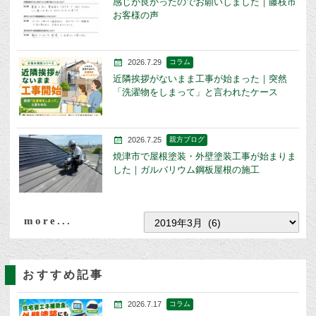
感じが良かったのでお願いしました｜藤枝市
お客様の声
2026.7.29
コラム
近隣挨拶がないまま工事が始まった｜突然
「洗濯物をしまって」と言われたケース
2026.7.25
親方ブログ
焼津市で屋根塗装・外壁塗装工事が始まりま
した｜ガルバリウム鋼板屋根の施工
more...
おすすめ記事
2026.7.17
コラム