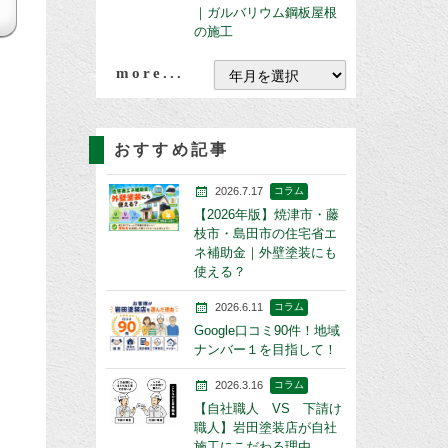
｜ガルバリウム鋼板屋根
の施工
more...
おすすめ記事
2026.7.17
コラム
【2026年版】焼津市・藤
枝市・島田市の住宅省エ
ネ補助金｜外壁塗装にも
使える？
2026.6.11
コラム
Google口コミ90件！地域
ナンバー１を目指して！
2026.3.16
コラム
【自社職人 VS 下請け
職人】岩田塗装店が自社
施工にこだわる理由