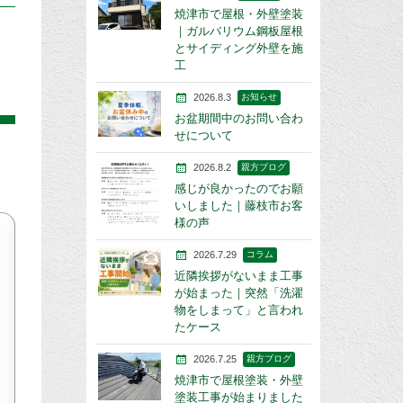
焼津市で屋根・外壁塗装
｜ガルバリウム鋼板屋根
とサイディング外壁を施
工
2026.8.3
お知らせ
お盆期間中のお問い合わ
せについて
2026.8.2
親方ブログ
感じが良かったのでお願
いしました｜藤枝市お客
様の声
2026.7.29
コラム
近隣挨拶がないまま工事
が始まった｜突然「洗濯
物をしまって」と言われ
たケース
2026.7.25
親方ブログ
焼津市で屋根塗装・外壁
塗装工事が始まりました