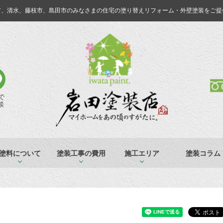
市、清水、藤枝市、島田市のみなさまの
住宅の塗り替えリフォーム・外壁塗装をご提
Eで
談
塗料について
塗装工事の費用
施工エリア
塗装コラム