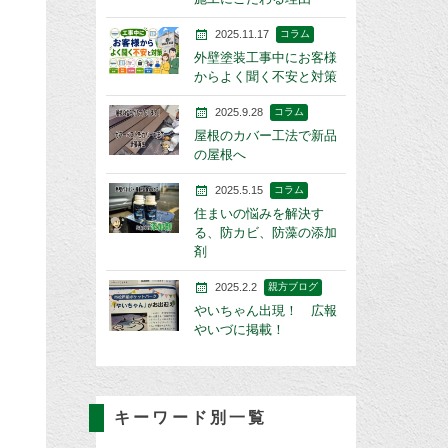
2025.11.17
コラム
外壁塗装工事中にお客様
からよく聞く不安と対策
2025.9.28
コラム
屋根のカバー工法で新品
の屋根へ
2025.5.15
コラム
住まいの悩みを解決す
る、防カビ、防藻の添加
剤
2025.2.2
親方ブログ
やいちゃん出現！ 広報
やいづに掲載！
キーワード別一覧