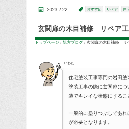
2023.2.22
おすすめ
リペア
住
玄関扉の木目補修 リペア工
トップページ
›
親方ブログ
›
玄関扉の木目補修 リ
いわた
住宅塗装工事専門の岩田塗
塗装工事の際に玄関扉につ
装でキレイな状態にするこ
一般的に塗りつぶしであれ
が必要となります。