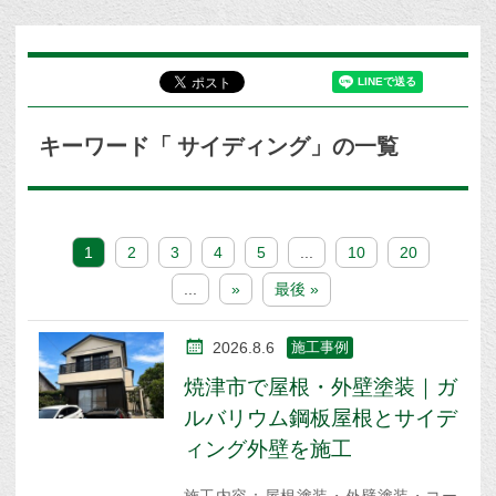
キーワード「 サイディング」の一覧
1
2
3
4
5
...
10
20
...
»
最後 »
2026.8.6
施工事例
焼津市で屋根・外壁塗装｜ガ
ルバリウム鋼板屋根とサイデ
ィング外壁を施工