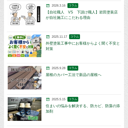
2026.3.16
コラム
【自社職人 VS 下請け職人】岩田塗装店
が自社施工にこだわる理由
2025.11.17
コラム
外壁塗装工事中にお客様からよく聞く不安と
対策
2025.9.28
コラム
屋根のカバー工法で新品の屋根へ
2025.5.15
コラム
住まいの悩みを解決する、防カビ、防藻の添
加剤