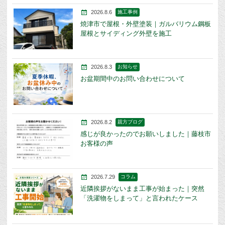
2026.8.6
施工事例
焼津市で屋根・外壁塗装｜ガルバリウム鋼板
屋根とサイディング外壁を施工
2026.8.3
お知らせ
お盆期間中のお問い合わせについて
2026.8.2
親方ブログ
感じが良かったのでお願いしました｜藤枝市
お客様の声
2026.7.29
コラム
近隣挨拶がないまま工事が始まった｜突然
「洗濯物をしまって」と言われたケース