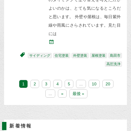
よいのかは、とても気になるところだ
と思います。 外壁や屋根は、毎日紫外
線や雨風にさらされています。見た目
には
サイディング
住宅塗装
外壁塗装
屋根塗装
島田市
高圧洗浄
1
2
3
4
5
...
10
20
...
»
最後 »
新着情報