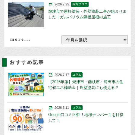
2026.7.25
親方ブログ
焼津市で屋根塗装・外壁塗装工事が始まりま
した｜ガルバリウム鋼板屋根の施工
more...
おすすめ記事
2026.7.17
コラム
【2026年版】焼津市・藤枝市・島田市の住
宅省エネ補助金｜外壁塗装にも使える？
2026.6.11
コラム
Google口コミ90件！地域ナンバー１を目指
して！