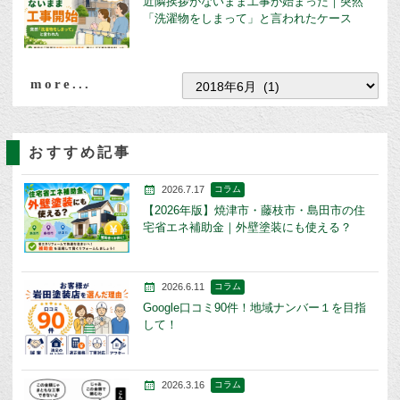
近隣挨拶がないまま工事が始まった｜突然
「洗濯物をしまって」と言われたケース
more...
おすすめ記事
2026.7.17
コラム
【2026年版】焼津市・藤枝市・島田市の住
宅省エネ補助金｜外壁塗装にも使える？
2026.6.11
コラム
Google口コミ90件！地域ナンバー１を目指
して！
2026.3.16
コラム