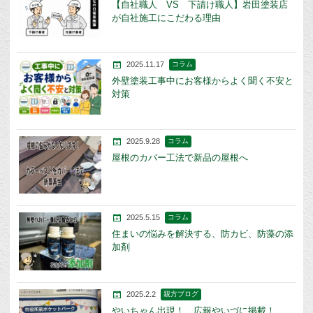
【自社職人 VS 下請け職人】岩田塗装店
が自社施工にこだわる理由
2025.11.17
コラム
外壁塗装工事中にお客様からよく聞く不安と
対策
2025.9.28
コラム
屋根のカバー工法で新品の屋根へ
2025.5.15
コラム
住まいの悩みを解決する、防カビ、防藻の添
加剤
2025.2.2
親方ブログ
やいちゃん出現！ 広報やいづに掲載！