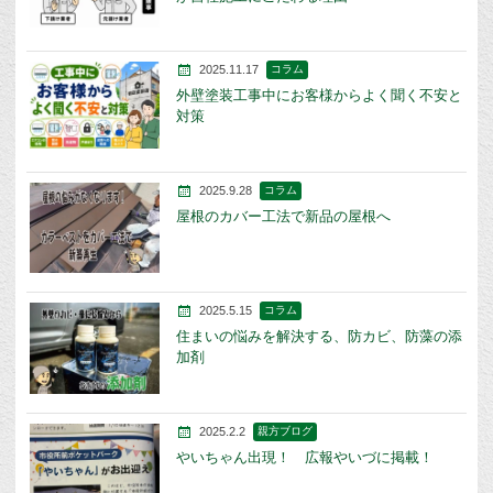
2025.11.17
コラム
外壁塗装工事中にお客様からよく聞く不安と
対策
2025.9.28
コラム
屋根のカバー工法で新品の屋根へ
2025.5.15
コラム
住まいの悩みを解決する、防カビ、防藻の添
加剤
2025.2.2
親方ブログ
やいちゃん出現！ 広報やいづに掲載！