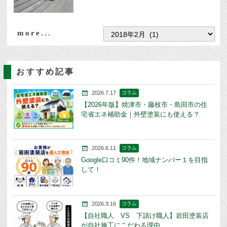
more...
おすすめ記事
2026.7.17
コラム
【2026年版】焼津市・藤枝市・島田市の住
宅省エネ補助金｜外壁塗装にも使える？
2026.6.11
コラム
Google口コミ90件！地域ナンバー１を目指
して！
2026.3.16
コラム
【自社職人 VS 下請け職人】岩田塗装店
が自社施工にこだわる理由