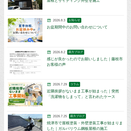
屋根とサイディング外壁を施工
2026.8.3
お知らせ
お盆期間中のお問い合わせについて
2026.8.2
親方ブログ
感じが良かったのでお願いしました｜藤枝市
お客様の声
2026.7.29
コラム
近隣挨拶がないまま工事が始まった｜突然
「洗濯物をしまって」と言われたケース
2026.7.25
親方ブログ
焼津市で屋根塗装・外壁塗装工事が始まりま
した｜ガルバリウム鋼板屋根の施工