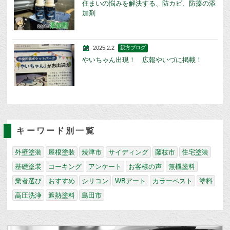
住まいの悩みを解決する、防カビ、防藻の添
加剤
2025.2.2
親方ブログ
やいちゃん出現！ 広報やいづに掲載！
キーワード別一覧
外壁塗装
屋根塗装
焼津市
サイディング
藤枝市
住宅塗装
基礎塗装
コーキング
アンケート
お客様の声
無機塗料
業者選び
おすすめ
シリコン
WBアート
カラーベスト
塗料
高圧洗浄
遮熱塗料
島田市