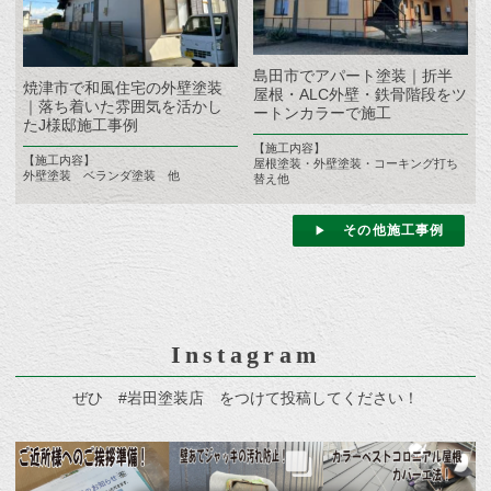
島田市でアパート塗装｜折半
焼津市で和風住宅の外壁塗装
屋根・ALC外壁・鉄骨階段をツ
｜落ち着いた雰囲気を活かし
ートンカラーで施工
たJ様邸施工事例
【施工内容】
【施工内容】
屋根塗装・外壁塗装・コーキング打ち
外壁塗装 ベランダ塗装 他
替え他
その他施工事例
Instagram
ぜひ #岩田塗装店 をつけて投稿してください！