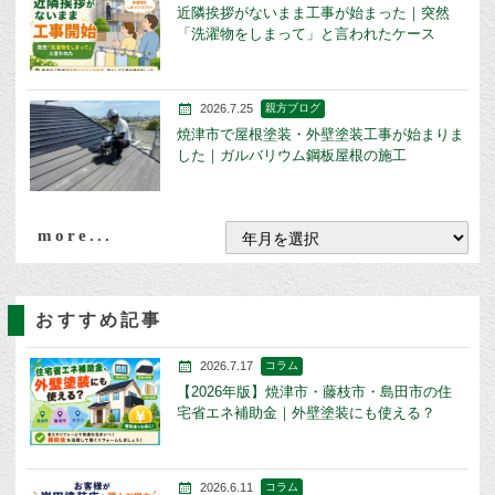
近隣挨拶がないまま工事が始まった｜突然
「洗濯物をしまって」と言われたケース
2026.7.25
親方ブログ
焼津市で屋根塗装・外壁塗装工事が始まりま
した｜ガルバリウム鋼板屋根の施工
more...
おすすめ記事
2026.7.17
コラム
【2026年版】焼津市・藤枝市・島田市の住
宅省エネ補助金｜外壁塗装にも使える？
2026.6.11
コラム