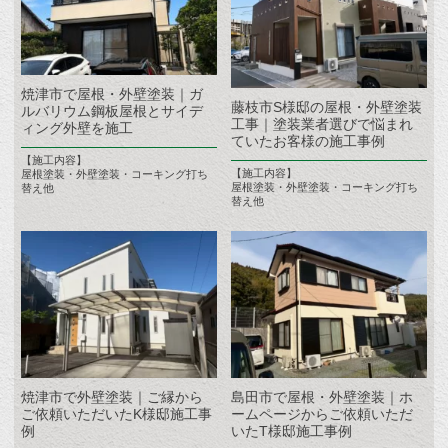
焼津市で屋根・外壁塗装｜ガ
藤枝市S様邸の屋根・外壁塗装
ルバリウム鋼板屋根とサイデ
工事｜塗装業者選びで悩まれ
ィング外壁を施工
ていたお客様の施工事例
【施工内容】
【施工内容】
屋根塗装・外壁塗装・コーキング打ち
屋根塗装・外壁塗装・コーキング打ち
替え他
替え他
焼津市で外壁塗装｜ご縁から
島田市で屋根・外壁塗装｜ホ
ご依頼いただいたK様邸施工事
ームページからご依頼いただ
例
いたT様邸施工事例