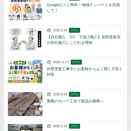
Google口コミ90件！地域ナンバー１を目指
して！
2026.3.16
コラム
【自社職人 VS 下請け職人】岩田塗装店
が自社施工にこだわる理由
2025.11.17
コラム
外壁塗装工事中にお客様からよく聞く不安と
対策
2025.9.28
コラム
屋根のカバー工法で新品の屋根へ
2025.5.15
コラム