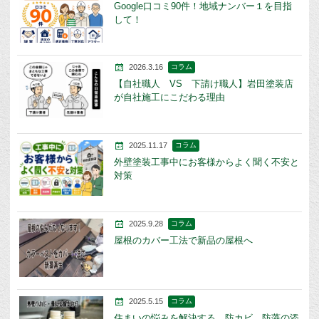
Google口コミ90件！地域ナンバー１を目指
して！
2026.3.16
コラム
【自社職人 VS 下請け職人】岩田塗装店
が自社施工にこだわる理由
2025.11.17
コラム
外壁塗装工事中にお客様からよく聞く不安と
対策
2025.9.28
コラム
屋根のカバー工法で新品の屋根へ
2025.5.15
コラム
住まいの悩みを解決する、防カビ、防藻の添