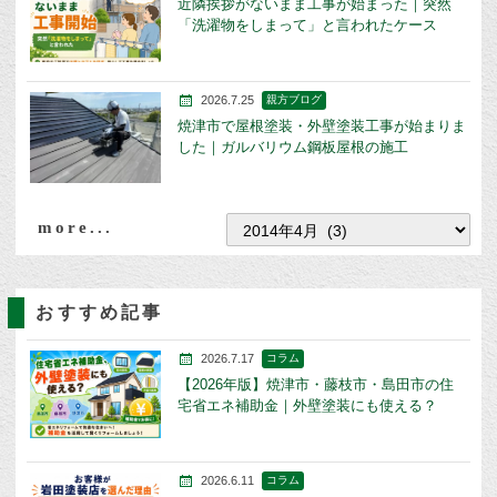
近隣挨拶がないまま工事が始まった｜突然
「洗濯物をしまって」と言われたケース
2026.7.25
親方ブログ
焼津市で屋根塗装・外壁塗装工事が始まりま
した｜ガルバリウム鋼板屋根の施工
more...
おすすめ記事
2026.7.17
コラム
【2026年版】焼津市・藤枝市・島田市の住
宅省エネ補助金｜外壁塗装にも使える？
2026.6.11
コラム