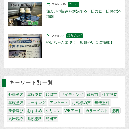
2025.5.15
コラム
住まいの悩みを解決する、防カビ、防藻の添
加剤
2025.2.2
親方ブログ
やいちゃん出現！ 広報やいづに掲載！
キーワード別一覧
外壁塗装
屋根塗装
焼津市
サイディング
藤枝市
住宅塗装
基礎塗装
コーキング
アンケート
お客様の声
無機塗料
業者選び
おすすめ
シリコン
WBアート
カラーベスト
塗料
高圧洗浄
遮熱塗料
島田市