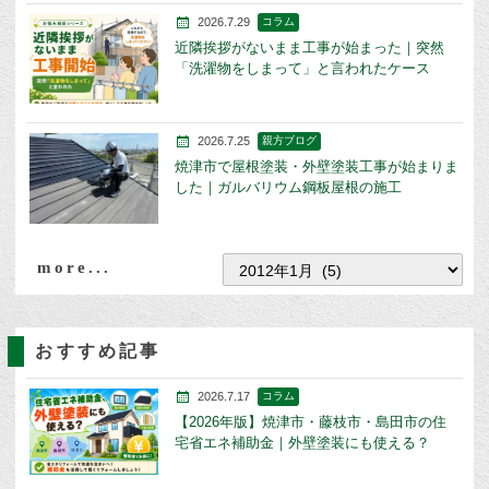
2026.7.29
コラム
近隣挨拶がないまま工事が始まった｜突然
「洗濯物をしまって」と言われたケース
2026.7.25
親方ブログ
焼津市で屋根塗装・外壁塗装工事が始まりま
した｜ガルバリウム鋼板屋根の施工
more...
おすすめ記事
2026.7.17
コラム
【2026年版】焼津市・藤枝市・島田市の住
宅省エネ補助金｜外壁塗装にも使える？