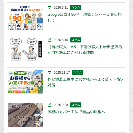
2026.6.11
コラム
Google口コミ90件！地域ナンバー１を目指
して！
2026.3.16
コラム
【自社職人 VS 下請け職人】岩田塗装店
が自社施工にこだわる理由
2025.11.17
コラム
外壁塗装工事中にお客様からよく聞く不安と
対策
2025.9.28
コラム
屋根のカバー工法で新品の屋根へ