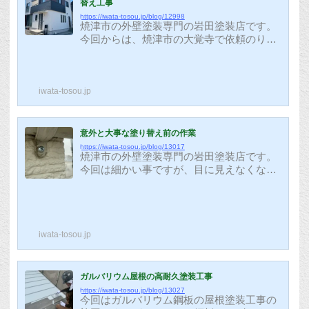
替え工事
https://iwata-tosou.jp/blog/12998
焼津市の外壁塗装専門の岩田塗装店です。
今回からは、焼津市の大覚寺で依頼のりま
した外壁と屋根の塗装工事の紹介をさせて
いただきます。サイデイングは経年による
劣化が目立ち、特に、コーキング部分の劣
iwata-tosou.jp
化がありました。コーキング部分は耐久性
の高いコーキングで打ち直しをして、仕上
げの塗料は耐久性の高い無機塗料を使用し
て仕上げさせてもらいます。基礎は新築時
意外と大事な塗り替え前の作業
に保護塗装をしてありますが、所々にひび
https://iwata-tosou.jp/blog/13017
焼津市の外壁塗装専門の岩田塗装店です。
割れが発生をしているので、今回のタイミ
今回は細かい事ですが、目に見えなくなる
ングで一緒に塗装をさせてもらいます。基
けど意外と大事な作業を紹介させていただ
礎を塗装する事で、美観だけではなく保護
きます。 どこのお家にもある電気の配線等
の...
を固定するビスですが、多くの場合は写真
のようにサビが発生しています。弊社で
iwata-tosou.jp
は、このような所はサビにくいビスに交換
してから塗装をします。先日、応援で来た
職人さんが、この作業を見て大変驚いてい
ました。『今まで多くの塗装屋さんを見て
ガルバリウム屋根の高耐久塗装工事
きたが、ビスを交換する会社は初めて見ま
https://iwata-tosou.jp/blog/13027
今回はガルバリウム鋼板の屋根塗装工事の
した！そのまま塗ってしまうのが常識かと