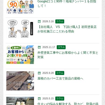
Google口コミ90件！地域ナンバー１を目指
して！
2026.3.16
コラム
【自社職人 VS 下請け職人】岩田塗装店
が自社施工にこだわる理由
2025.11.17
コラム
外壁塗装工事中にお客様からよく聞く不安と
対策
2025.9.28
コラム
屋根のカバー工法で新品の屋根へ
2025.5.15
コラム
住まいの悩みを解決する、防カビ、防藻の添