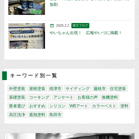
加剤
2025.2.2
親方ブログ
やいちゃん出現！ 広報やいづに掲載！
キーワード別一覧
外壁塗装
屋根塗装
焼津市
サイディング
藤枝市
住宅塗装
基礎塗装
コーキング
アンケート
お客様の声
無機塗料
業者選び
おすすめ
シリコン
WBアート
カラーベスト
塗料
高圧洗浄
遮熱塗料
島田市