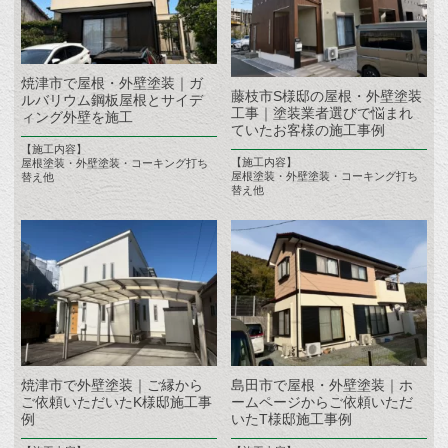
焼津市で屋根・外壁塗装｜ガ
藤枝市S様邸の屋根・外壁塗装
ルバリウム鋼板屋根とサイデ
工事｜塗装業者選びで悩まれ
ィング外壁を施工
ていたお客様の施工事例
【施工内容】
【施工内容】
屋根塗装・外壁塗装・コーキング打ち
屋根塗装・外壁塗装・コーキング打ち
替え他
替え他
焼津市で外壁塗装｜ご縁から
島田市で屋根・外壁塗装｜ホ
ご依頼いただいたK様邸施工事
ームページからご依頼いただ
例
いたT様邸施工事例