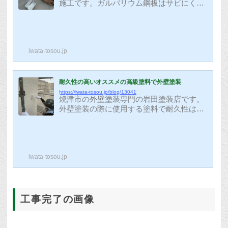
施工です。ガルバリウム鋼板はサビにくく
思っていました！』このような事を言わ...
耐久性が高くなっていますが、表面の塗膜
が劣化するので、塗り替えが必要となりま
す。先ずはさび止め塗装を行います。さび
止めの塗料は白系を使うと、多少ではあり
iwata-tosou.jp
ますが遮熱効果が高くなると言われていま
す。全体的にさび止め塗装が完了したら、
上塗り塗装をしていきます。屋根は紫外線
に強い『屋根専用塗料』を使用します。無
耐久性の高いオススメの高級塗料で外壁塗装
機塗料と呼ばれる高耐久塗料が近年では人
https://iwata-tosou.jp/blog/13041
焼津市の外壁塗装専門の岩田塗装店です。
気が高く、岩田塗装店でもおすすめの塗料
外壁塗装の際に使用する塗料で耐久性は変
となっています。今回のこちらの屋根も無
わりますが、今回は住住宅塗料メーカーの
機...
エスケー化研が販売する高耐久無機塗料で
塗り替えをさせていただきました。エスケ
ー化研は住宅塗装で使用する塗料を販売す
iwata-tosou.jp
る会社で、圧倒的シェアを誇るメーカーで
す。 近年は聞いた事のないメーカーが乱立
して『オリジナル高耐久塗料』を販売して
います。しかし、その実態はそのほとんど
の場合がOEM商品となっています。OEM
工事完了の画像
商品とは、大手メーカーに依頼をして、中
身は大手メーカーの商品で、外観だけオ
リ...