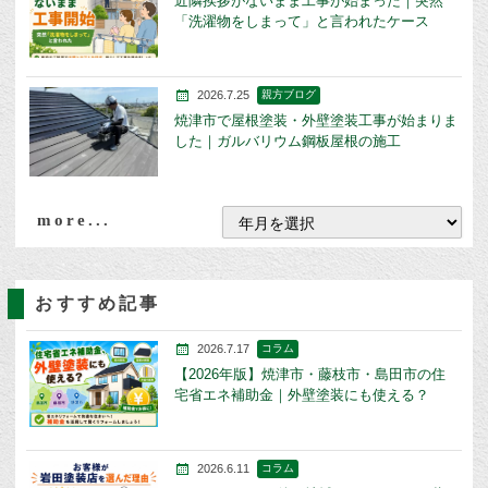
近隣挨拶がないまま工事が始まった｜突然
「洗濯物をしまって」と言われたケース
2026.7.25
親方ブログ
焼津市で屋根塗装・外壁塗装工事が始まりま
した｜ガルバリウム鋼板屋根の施工
more...
おすすめ記事
2026.7.17
コラム
【2026年版】焼津市・藤枝市・島田市の住
宅省エネ補助金｜外壁塗装にも使える？
2026.6.11
コラム