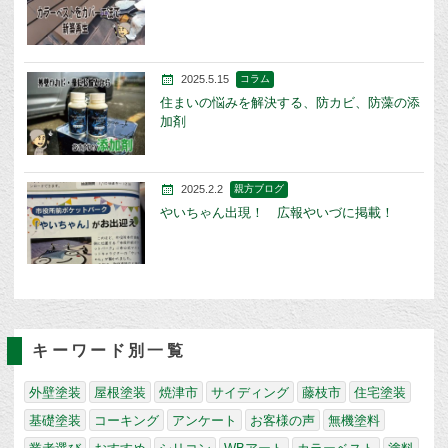
2025.5.15
コラム
住まいの悩みを解決する、防カビ、防藻の添
加剤
2025.2.2
親方ブログ
やいちゃん出現！ 広報やいづに掲載！
キーワード別一覧
外壁塗装
屋根塗装
焼津市
サイディング
藤枝市
住宅塗装
基礎塗装
コーキング
アンケート
お客様の声
無機塗料