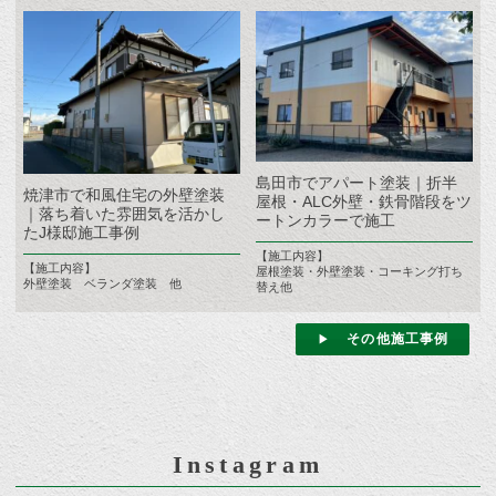
島田市でアパート塗装｜折半
焼津市で和風住宅の外壁塗装
屋根・ALC外壁・鉄骨階段をツ
｜落ち着いた雰囲気を活かし
ートンカラーで施工
たJ様邸施工事例
【施工内容】
【施工内容】
屋根塗装・外壁塗装・コーキング打ち
外壁塗装 ベランダ塗装 他
替え他
その他施工事例
Instagram