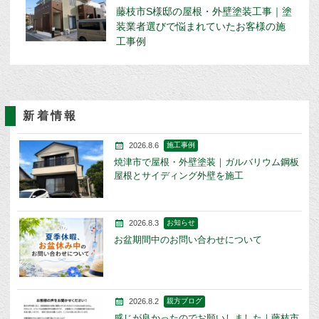
藤枝市S様邸の屋根・外壁塗装工事｜塗
装業者選びで悩まれていたお客様の施
工事例
新着情報
2026.8.6
施工事例
焼津市で屋根・外壁塗装｜ガルバリウム鋼板
屋根とサイディング外壁を施工
2026.8.3
お知らせ
お盆期間中のお問い合わせについて
2026.8.2
親方ブログ
感じが良かったのでお願いしました｜藤枝市