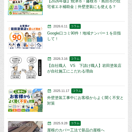
【2026年版】焼津市・藤枝市・島田市の住
宅省エネ補助金｜外壁塗装にも使える？
2026.6.11
コラム
Google口コミ90件！地域ナンバー１を目指
して！
2026.3.16
コラム
【自社職人 VS 下請け職人】岩田塗装店
が自社施工にこだわる理由
2025.11.17
コラム
外壁塗装工事中にお客様からよく聞く不安と
対策
2025.9.28
コラム
屋根のカバー工法で新品の屋根へ