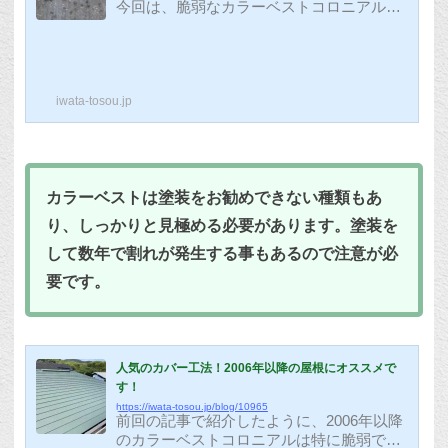
今回は、脆弱なカラーベストコロニアルを
塗装ではなく板金でカバーする工法と、サ
イディング塗り替え工事を紹介させていた
だきます。アスベストの法規制の関係で、
2006年以降に建ったお家のカラーベストコ
iwata-tosou.jp
ロニアルは特に注意が必要です。屋根の施
工前状況こちらの屋根もアスベストの入っ
ていない脆弱な素材の為に、割れが見られ
ました。 お客様と相談の結果、カバー工
法で施工させていただくことに鳴りまし
カラーベストは塗装をお勧めできない種類もあ
た。塗装にするか、カバー工法にするかの
判断はお客様の予算や考え方もあるため...
り、しっかりと見極める必要があります。塗装を
して数年で割れが発生する事もあるので注意が必
要です。
人気のカバー工法！2006年以降の屋根にオススメで
す！
https://iwata-tosou.jp/blog/10965
前回の記事で紹介したように、2006年以降
のカラーベストコロニアルは特に脆弱で、