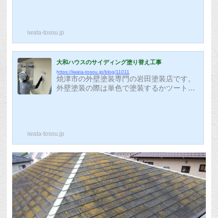
塗装をすべきではないものも多くなりま
す。今回のお客様の屋根でもかなり際どい
状態でしたので、カバー工法で施工をさせ
iwata-tosou.jp
ていただきました。施工前状況カバー工法
をする場合でも、接薬剤を使用するために
高圧洗浄で表面の汚れを落とす必要があり
ます。高圧洗浄後高圧洗浄機の圧力を上げ
大和ハウスのサイディング塗り替え工事
すぎると、カラーベスト自体が割れてしま
https://iwata-tosou.jp/blog/11011
焼津市の外壁塗装専門の岩田塗装店です。
うので注意が必要です。 表面の汚れが落
外壁塗装の際は単色で塗装するかツートン
ちる最低限の圧力で洗浄をします。屋根の
で塗装するかはお客様の好みにもよりま
カバー工法上から順番に板金を被せていく
す。ツートンにすると色の組み合わせを選
タイ...
ぶのも難しくなりますが、お家の表情もガ
ラッと変わりとてもおすすめです。今回の
iwata-tosou.jp
お家も、もともとは単色でしたが、ツート
ンで塗装したことで印象が大きく変わりま
した(^^)まずは高圧洗浄で壁の汚れを除去
します。洗浄後に下塗り塗料を塗装しま
す。たとえ下塗りでも手を抜かずに丁寧に
塗装をしていきます。 下塗り塗料は一般
的に透明の水のような種類のものが使用さ
れます...