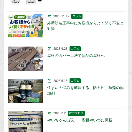
2025.11.17
コラム
外壁塗装工事中にお客様からよく聞く不安と
対策
2025.9.28
コラム
屋根のカバー工法で新品の屋根へ
2025.5.15
コラム
住まいの悩みを解決する、防カビ、防藻の添
加剤
2025.2.2
親方ブログ
やいちゃん出現！ 広報やいづに掲載！