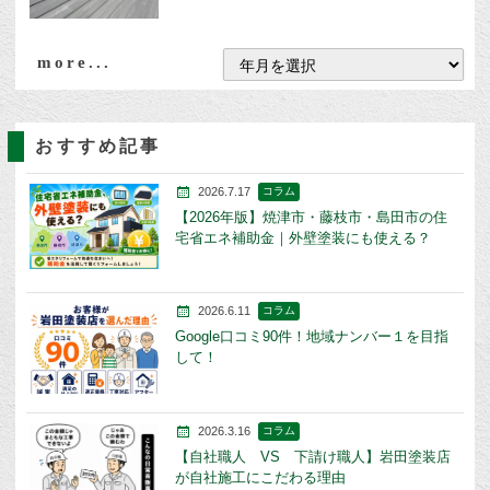
more...
おすすめ記事
2026.7.17
コラム
【2026年版】焼津市・藤枝市・島田市の住
宅省エネ補助金｜外壁塗装にも使える？
2026.6.11
コラム
Google口コミ90件！地域ナンバー１を目指
して！
2026.3.16
コラム
【自社職人 VS 下請け職人】岩田塗装店
が自社施工にこだわる理由