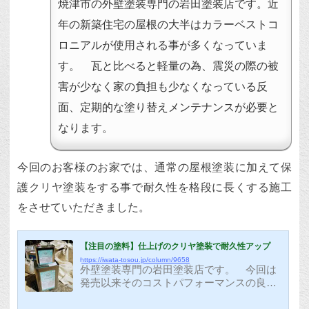
焼津市の外壁塗装専門の岩田塗装店です。近
年の新築住宅の屋根の大半はカラーベストコ
ロニアルが使用される事が多くなっていま
す。 瓦と比べると軽量の為、震災の際の被
害が少なく家の負担も少なくなっている反
面、定期的な塗り替えメンテナンスが必要と
なります。
今回のお客様のお家では、通常の屋根塗装に加えて保
護クリヤ塗装をする事で耐久性を格段に長くする施工
をさせていただきました。
【注目の塗料】仕上げのクリヤ塗装で耐久性アップ
https://iwata-tosou.jp/column/9658
外壁塗装専門の岩田塗装店です。 今回は
発売以来そのコストパフォーマンスの良さ
で大人気商品になっている仕上げ塗料の紹