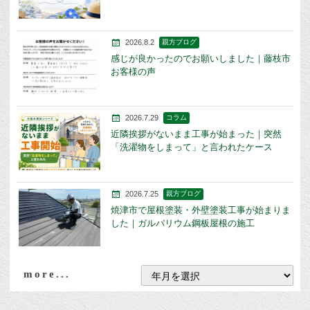
2026.8.2
親方ブログ
感じが良かったのでお願いしました｜藤枝市
お客様の声
2026.7.29
コラム
近隣挨拶がないまま工事が始まった｜突然
「洗濯物をしまって」と言われたケース
2026.7.25
親方ブログ
焼津市で屋根塗装・外壁塗装工事が始まりま
した｜ガルバリウム鋼板屋根の施工
more...