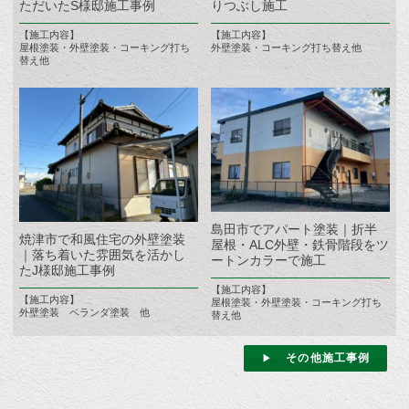
ただいたS様邸施工事例
りつぶし施工
【施工内容】
【施工内容】
屋根塗装・外壁塗装・コーキング打ち
外壁塗装・コーキング打ち替え他
替え他
島田市でアパート塗装｜折半
焼津市で和風住宅の外壁塗装
屋根・ALC外壁・鉄骨階段をツ
｜落ち着いた雰囲気を活かし
ートンカラーで施工
たJ様邸施工事例
【施工内容】
【施工内容】
屋根塗装・外壁塗装・コーキング打ち
外壁塗装 ベランダ塗装 他
替え他
その他施工事例