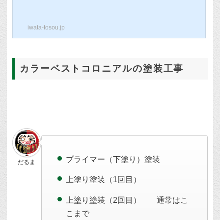
介をさせていただきます。インテグラルコ
ートとは？今回紹介する塗料は【インテグ
ラルコート】という塗料ですが、これは従
iwata-tosou.jp
来の工程に加えて塗装する事で耐久性が飛
躍的に伸びると言われている塗料です！ こ
ちらの画像はインテグラルコートを塗装し
ている状況です。 一般的な工程で仕上が
った屋根や壁にさらに塗装をする事で塗膜
カラーベストコロニアルの塗装工事
を保護し、高耐久の塗膜が出来上がりま
す。インテグラルコートの特徴 上塗り...
プライマー（下塗り）塗装
だるま
上塗り塗装（1回目）
上塗り塗装（2回目） 通常はこ
こまで