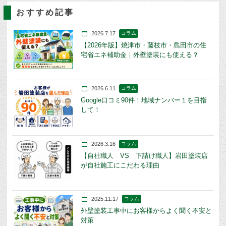
おすすめ記事
2026.7.17
コラム
【2026年版】焼津市・藤枝市・島田市の住
宅省エネ補助金｜外壁塗装にも使える？
2026.6.11
コラム
Google口コミ90件！地域ナンバー１を目指
して！
2026.3.16
コラム
【自社職人 VS 下請け職人】岩田塗装店
が自社施工にこだわる理由
2025.11.17
コラム
外壁塗装工事中にお客様からよく聞く不安と
対策