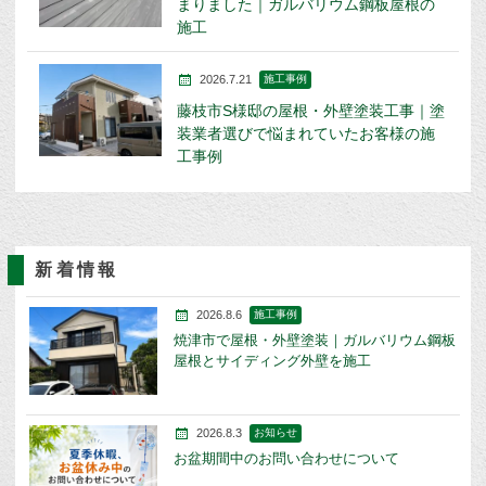
まりました｜ガルバリウム鋼板屋根の
施工
2026.7.21
施工事例
藤枝市S様邸の屋根・外壁塗装工事｜塗
装業者選びで悩まれていたお客様の施
工事例
新着情報
2026.8.6
施工事例
焼津市で屋根・外壁塗装｜ガルバリウム鋼板
屋根とサイディング外壁を施工
2026.8.3
お知らせ
お盆期間中のお問い合わせについて