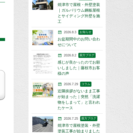
焼津市で屋根・外壁塗装
｜ガルバリウム鋼板屋根
とサイディング外壁を施
工
2026.8.3
お知らせ
お盆期間中のお問い合わ
せについて
2026.8.2
親方ブログ
感じが良かったのでお願
いしました｜藤枝市お客
様の声
2026.7.29
コラム
近隣挨拶がないまま工事
が始まった｜突然「洗濯
物をしまって」と言われ
たケース
2026.7.25
親方ブログ
焼津市で屋根塗装・外壁
塗装工事が始まりました