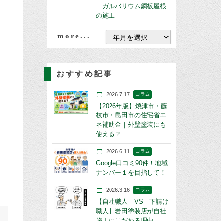
｜ガルバリウム鋼板屋根
の施工
more...
おすすめ記事
2026.7.17
コラム
【2026年版】焼津市・藤
枝市・島田市の住宅省エ
ネ補助金｜外壁塗装にも
使える？
2026.6.11
コラム
Google口コミ90件！地域
ナンバー１を目指して！
2026.3.16
コラム
【自社職人 VS 下請け
職人】岩田塗装店が自社
施工にこだわる理由