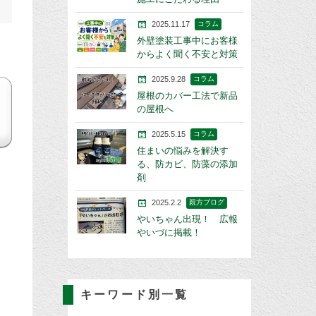
2025.11.17
コラム
外壁塗装工事中にお客様
からよく聞く不安と対策
2025.9.28
コラム
屋根のカバー工法で新品
の屋根へ
2025.5.15
コラム
住まいの悩みを解決す
る、防カビ、防藻の添加
剤
2025.2.2
親方ブログ
やいちゃん出現！ 広報
やいづに掲載！
キーワード別一覧