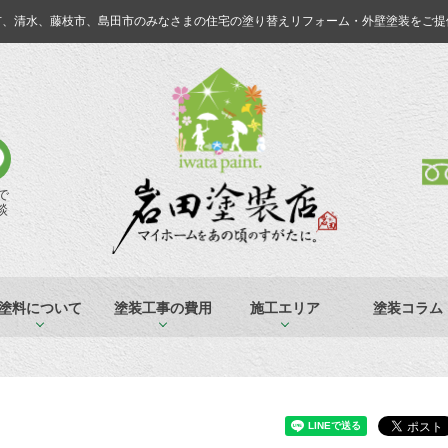
市、清水、藤枝市、島田市のみなさまの
住宅の塗り替えリフォーム・外壁塗装をご提
Eで
談
塗料について
塗装工事の費用
施工エリア
塗装コラム