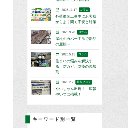
2025.11.17
コラム
外壁塗装工事中にお客様
からよく聞く不安と対策
2025.9.28
コラム
屋根のカバー工法で新品
の屋根へ
2025.5.15
コラム
住まいの悩みを解決す
る、防カビ、防藻の添加
剤
2025.2.2
親方ブログ
やいちゃん出現！ 広報
やいづに掲載！
キーワード別一覧