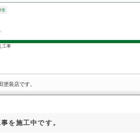
津市
事
え工事
田塗装店です。
工事を施工中です。