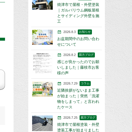
焼津市で屋根・外壁塗装
｜ガルバリウム鋼板屋根
とサイディング外壁を施
工
2026.8.3
お知らせ
お盆期間中のお問い合わ
せについて
2026.8.2
親方ブログ
感じが良かったのでお願
いしました｜藤枝市お客
様の声
2026.7.29
コラム
近隣挨拶がないまま工事
が始まった｜突然「洗濯
物をしまって」と言われ
たケース
2026.7.25
親方ブログ
焼津市で屋根塗装・外壁
塗装工事が始まりました