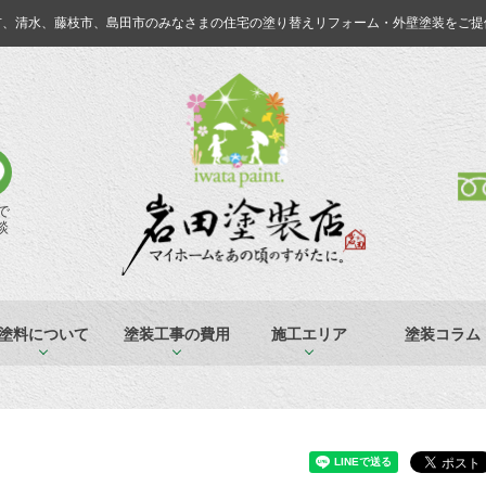
市、清水、藤枝市、島田市のみなさまの
住宅の塗り替えリフォーム・外壁塗装をご提
Eで
談
塗料について
塗装工事の費用
施工エリア
塗装コラム