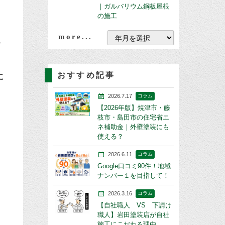
｜ガルバリウム鋼板屋根
の施工
more...
おすすめ記事
に
2026.7.17
コラム
【2026年版】焼津市・藤
枝市・島田市の住宅省エ
ネ補助金｜外壁塗装にも
使える？
2026.6.11
コラム
Google口コミ90件！地域
ナンバー１を目指して！
2026.3.16
コラム
【自社職人 VS 下請け
職人】岩田塗装店が自社
施工にこだわる理由