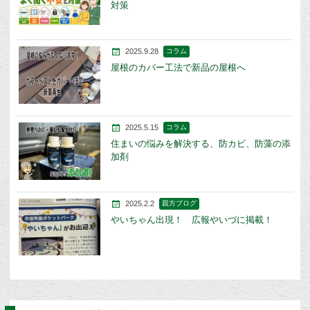
対策
2025.9.28
コラム
屋根のカバー工法で新品の屋根へ
2025.5.15
コラム
住まいの悩みを解決する、防カビ、防藻の添
加剤
2025.2.2
親方ブログ
やいちゃん出現！ 広報やいづに掲載！