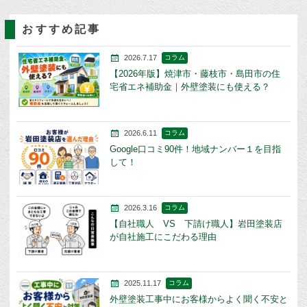
おすすめ記事
2026.7.17
コラム
【2026年版】焼津市・藤枝市・島田市の住
宅省エネ補助金｜外壁塗装にも使える？
2026.6.11
コラム
Google口コミ90件！地域ナンバー１を目指
して！
2026.3.16
コラム
【自社職人 VS 下請け職人】岩田塗装店
が自社施工にこだわる理由
2025.11.17
コラム
外壁塗装工事中にお客様からよく聞く不安と