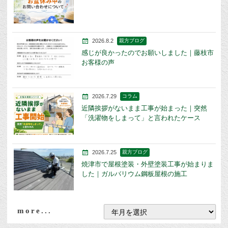
2026.8.2
親方ブログ
感じが良かったのでお願いしました｜藤枝市
お客様の声
2026.7.29
コラム
近隣挨拶がないまま工事が始まった｜突然
「洗濯物をしまって」と言われたケース
2026.7.25
親方ブログ
焼津市で屋根塗装・外壁塗装工事が始まりま
した｜ガルバリウム鋼板屋根の施工
more...