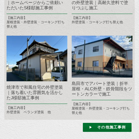
｜ホームページからご依頼い
の外壁塗装｜高耐久塗料で塗
ただいたS様邸施工事例
りつぶし施工
【施工内容】
【施工内容】
屋根塗装・外壁塗装・コーキング打ち
外壁塗装・コーキング打ち替え他
替え他
島田市でアパート塗装｜折半
焼津市で和風住宅の外壁塗装
屋根・ALC外壁・鉄骨階段をツ
｜落ち着いた雰囲気を活かし
ートンカラーで施工
たJ様邸施工事例
【施工内容】
【施工内容】
屋根塗装・外壁塗装・コーキング打ち
外壁塗装 ベランダ塗装 他
替え他
その他施工事例