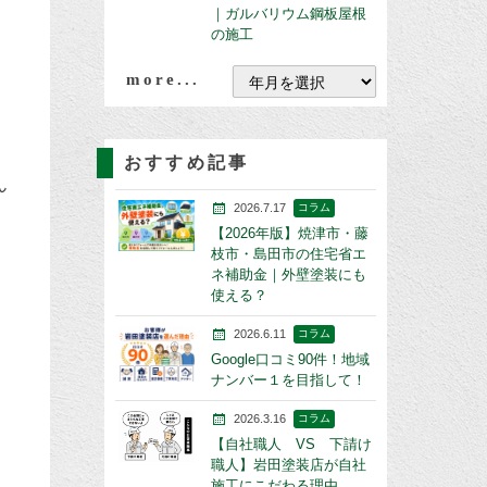
｜ガルバリウム鋼板屋根
の施工
more...
おすすめ記事
ん
2026.7.17
コラム
【2026年版】焼津市・藤
枝市・島田市の住宅省エ
ネ補助金｜外壁塗装にも
使える？
2026.6.11
コラム
Google口コミ90件！地域
ナンバー１を目指して！
2026.3.16
コラム
【自社職人 VS 下請け
職人】岩田塗装店が自社
施工にこだわる理由