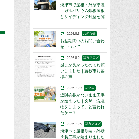
焼津市で屋根・外壁塗装
｜ガルバリウム鋼板屋根
とサイディング外壁を施
工
2026.8.3
お知らせ
お盆期間中のお問い合わ
せについて
2026.8.2
親方ブログ
感じが良かったのでお願
いしました｜藤枝市お客
様の声
2026.7.29
コラム
近隣挨拶がないまま工事
が始まった｜突然「洗濯
物をしまって」と言われ
たケース
2026.7.25
親方ブログ
焼津市で屋根塗装・外壁
塗装工事が始まりました