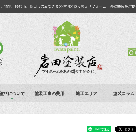
市、清水、藤枝市、島田市のみなさまの
住宅の塗り替えリフォーム・外壁塗装をご提
Eで
談
塗料について
塗装工事の費用
施工エリア
塗装コラム