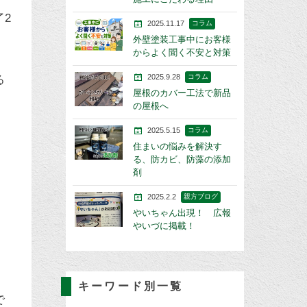
2
2025.11.17
コラム
外壁塗装工事中にお客様
からよく聞く不安と対策
2025.9.28
コラム
る
屋根のカバー工法で新品
の屋根へ
2025.5.15
コラム
住まいの悩みを解決す
る、防カビ、防藻の添加
剤
2025.2.2
親方ブログ
やいちゃん出現！ 広報
やいづに掲載！
キーワード別一覧
で