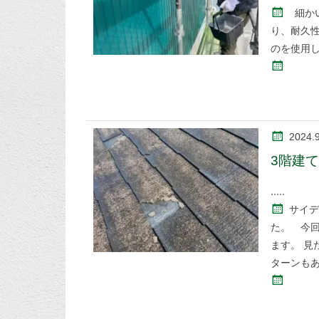
細か
り、耐久
のを使用
2024.
3階建
サイデ
た。 今
ます。 
ターンも