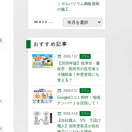
｜ガルバリウム鋼板屋根
の施工
も
more...
装
おすすめ記事
2026.7.17
コラム
【2026年版】焼津市・藤
枝市・島田市の住宅省エ
ネ補助金｜外壁塗装にも
使える？
2026.6.11
コラム
き
Google口コミ90件！地域
パ
ナンバー１を目指して！
2026.3.16
コラム
【自社職人 VS 下請け
職人】岩田塗装店が自社
グ
施工にこだわる理由