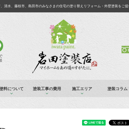
市、清水、藤枝市、島田市のみなさまの
住宅の塗り替えリフォーム・外壁塗装をご提
Eで
談
塗料について
塗装工事の費用
施工エリア
塗装コラム