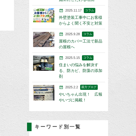
2025.11.17
コラム
外壁塗装工事中にお客様
からよく聞く不安と対策
2025.9.28
コラム
屋根のカバー工法で新品
の屋根へ
2025.5.15
コラム
住まいの悩みを解決す
る、防カビ、防藻の添加
剤
2025.2.2
親方ブログ
やいちゃん出現！ 広報
やいづに掲載！
キーワード別一覧