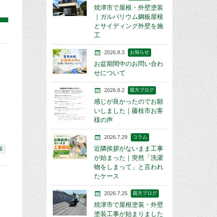
焼津市で屋根・外壁塗装
｜ガルバリウム鋼板屋根
とサイディング外壁を施
工
2026.8.3
お知らせ
お盆期間中のお問い合わ
せについて
2026.8.2
親方ブログ
感じが良かったのでお願
いしました｜藤枝市お客
様の声
2026.7.29
コラム
近隣挨拶がないまま工事
事
が始まった｜突然「洗濯
物をしまって」と言われ
たケース
2026.7.25
親方ブログ
焼津市で屋根塗装・外壁
塗装工事が始まりました