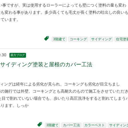
い事ですが、実は使用するローラーによっても壁につく塗料の量も変わ
性も変わる事があります。多少高くても毛丈が長く塗料の吐出しの良い
しています。
3階建て
コーキング
サイディング
住宅塗
9.30
親方ブログ
てサイディング塗装と屋根のカバー工法
ィングは経年による劣化が見られ、コーキングも劣化が目立ちまし
回の施行では外壁、コーキングとも高耐久のもので施工をさせていただ
見た目で割れていない場合でも、歩いたり高圧洗浄をすると割れてしまう
あります。しっか
3階建て
カバー工法
カラーベスト
サイディン