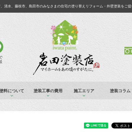
市、清水、藤枝市、島田市のみなさまの
住宅の塗り替えリフォーム・外壁塗装をご提
Eで
談
塗料について
塗装工事の費用
施工エリア
塗装コラム