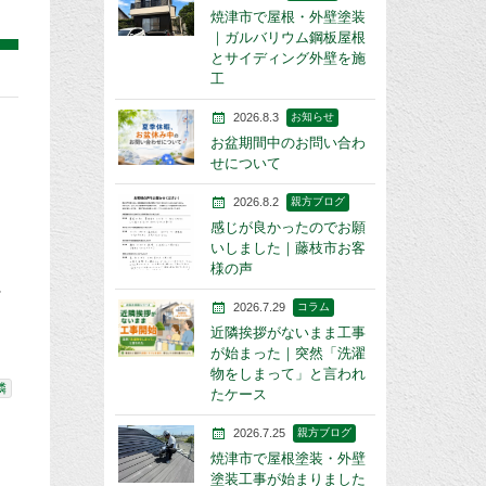
焼津市で屋根・外壁塗装
｜ガルバリウム鋼板屋根
とサイディング外壁を施
工
2026.8.3
お知らせ
お盆期間中のお問い合わ
せについて
2026.8.2
親方ブログ
感じが良かったのでお願
いしました｜藤枝市お客
様の声
に
2026.7.29
コラム
近隣挨拶がないまま工事
が始まった｜突然「洗濯
物をしまって」と言われ
隣
たケース
2026.7.25
親方ブログ
焼津市で屋根塗装・外壁
塗装工事が始まりました