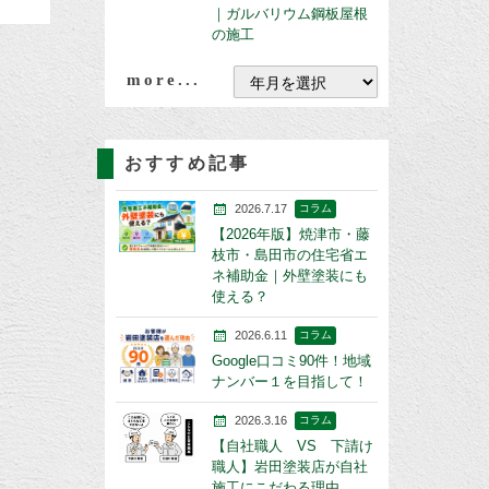
｜ガルバリウム鋼板屋根
の施工
more...
おすすめ記事
2026.7.17
コラム
【2026年版】焼津市・藤
枝市・島田市の住宅省エ
ネ補助金｜外壁塗装にも
使える？
2026.6.11
コラム
Google口コミ90件！地域
ナンバー１を目指して！
2026.3.16
コラム
【自社職人 VS 下請け
職人】岩田塗装店が自社
施工にこだわる理由