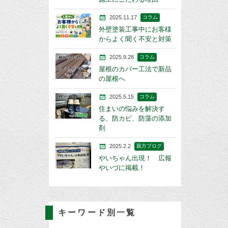
2025.11.17
コラム
外壁塗装工事中にお客様
からよく聞く不安と対策
2025.9.28
コラム
屋根のカバー工法で新品
の屋根へ
2025.5.15
コラム
住まいの悩みを解決す
る、防カビ、防藻の添加
剤
2025.2.2
親方ブログ
やいちゃん出現！ 広報
やいづに掲載！
キーワード別一覧