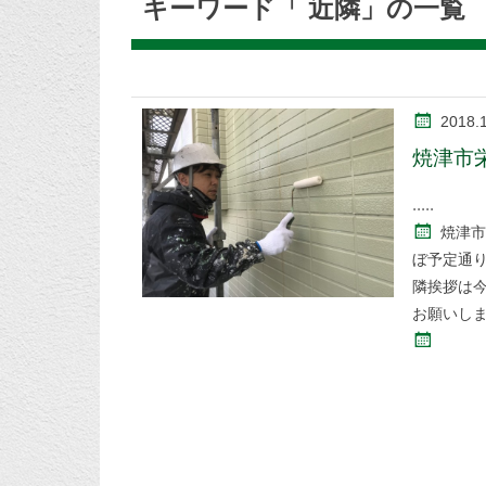
キーワード「 近隣」の一覧
2018.
焼津市
焼津市
ぼ予定通り
隣挨拶は
お願いし