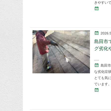
きやすい
2026.
島田市
グ劣化
島田市
な劣化症
とても気
ています