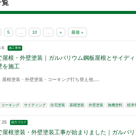
一覧
5
...
10
...
»
最後 »
.6
施工事例
で屋根・外壁塗装｜ガルバリウム鋼板屋根とサイディ
壁を施工
：屋根塗装・外壁塗装・コーキング打ち替え他
コーキング
サイディング
住宅塗装
基礎塗装
外壁塗装
無機塗料
焼津
7.25
親方ブログ
で屋根塗装・外壁塗装工事が始まりました｜ガルバリ