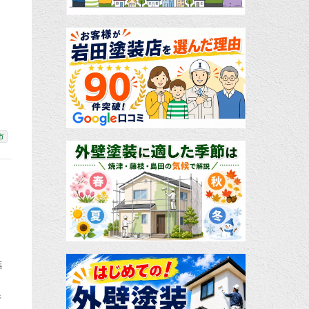
市
進
行