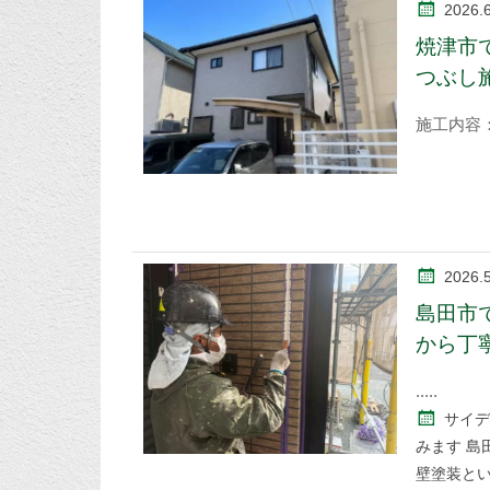
2026.6
焼津市
つぶし
施工内容
2026.
島田市
から丁
サイデ
みます 島
壁塗装と