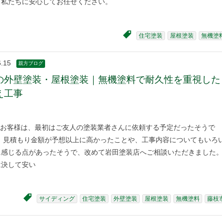
、私たちに安心してお任せください。
住宅塗装
屋根塗装
無機塗
6.15
親方ブログ
の外壁塗装・屋根塗装｜無機塗料で耐久性を重視した
え工事
お客様は、最初はご友人の塗装業者さんに依頼する予定だったそうで
だ、見積もり金額が予想以上に高かったことや、工事内容についてもいろ
に感じる点があったそうで、改めて岩田塗装店へご相談いただきました
は決して安い
サイディング
住宅塗装
外壁塗装
屋根塗装
無機塗料
藤枝