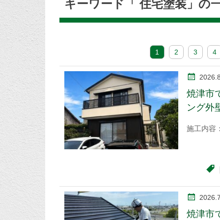
キーワード「 住宅塗装」の
1
2
3
4
2026.8
焼津市
ング外
施工内容
2026.
焼津市