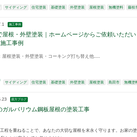
グ
サイディング
住宅塗装
基礎塗装
外壁塗装
屋根塗装
無機塗料
藤枝
.1
施工事例
で屋根・外壁塗装｜ホームページからご依頼いただい
邸施工事例
：屋根塗装・外壁塗装・コーキング打ち替え他
サイディング
住宅塗装
基礎塗装
外壁塗装
屋根塗装
島田市
無機塗
6.23
親方ブログ
のガルバリウム鋼板屋根の塗装工事
工程を重ねることで、あなたの大切な屋根を末永く守ります。お家の塗