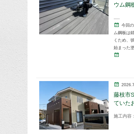
ウム鋼
今回の
ム鋼板は
くため、
始まった
2026.
藤枝市
ていた
施工内容