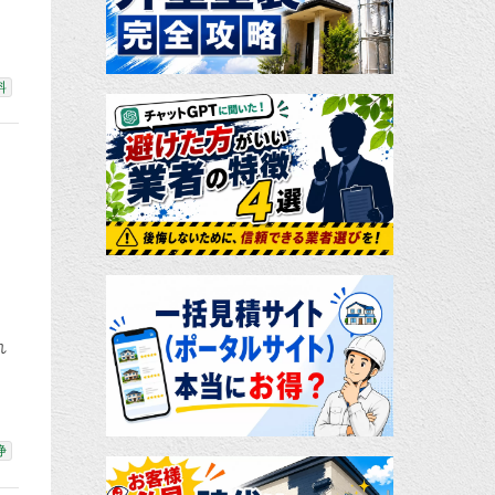
料
、
れ
浄