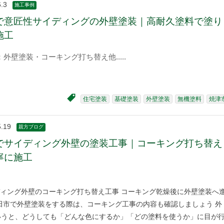
.3
施工事例
で意匠性サイディングの外壁塗装｜高耐久塗料で塗り
施工
：外壁塗装・コーキング打ち替え他
住宅塗装
基礎塗装
外壁塗装
無機塗料
焼津
5.19
親方ブログ
でサイディング外壁の塗装工事｜コーキング打ち替え
寧に施工
ィング外壁のコーキング打ち替え工事 コーキング乾燥後に外壁塗装へ
田市で外壁塗装をする際は、コーキング工事の内容も確認しましょう 外
いうと、どうしても「どんな色にするか」「どの塗料を使うか」に目が