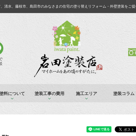
市、清水、藤枝市、島田市のみなさまの
住宅の塗り替えリフォーム・外壁塗装をご提
Eで
談
塗料について
塗装工事の費用
施工エリア
塗装コラム