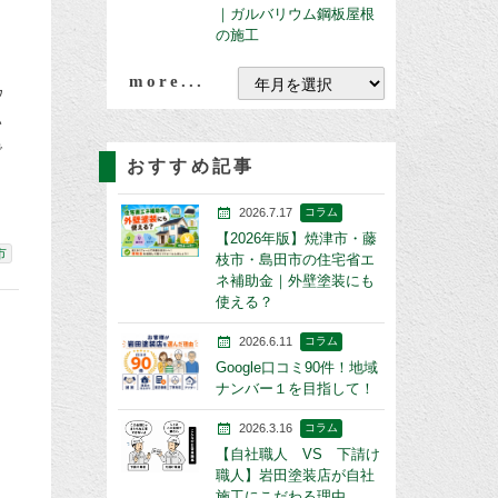
｜ガルバリウム鋼板屋根
の施工
more...
ウ
い
で
おすすめ記事
2026.7.17
コラム
【2026年版】焼津市・藤
市
枝市・島田市の住宅省エ
ネ補助金｜外壁塗装にも
使える？
2026.6.11
コラム
Google口コミ90件！地域
ナンバー１を目指して！
2026.3.16
コラム
【自社職人 VS 下請け
職人】岩田塗装店が自社
施工にこだわる理由