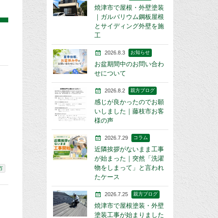
焼津市で屋根・外壁塗装
｜ガルバリウム鋼板屋根
とサイディング外壁を施
工
2026.8.3
お知らせ
お盆期間中のお問い合わ
せについて
2026.8.2
親方ブログ
感じが良かったのでお願
いしました｜藤枝市お客
様の声
2026.7.29
コラム
近隣挨拶がないまま工事
が始まった｜突然「洗濯
物をしまって」と言われ
市
たケース
2026.7.25
親方ブログ
焼津市で屋根塗装・外壁
塗装工事が始まりました