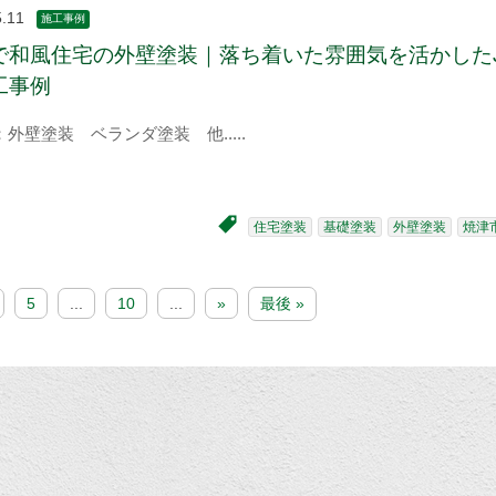
5.11
施工事例
で和風住宅の外壁塗装｜落ち着いた雰囲気を活かした
工事例
：外壁塗装 ベランダ塗装 他
住宅塗装
基礎塗装
外壁塗装
焼津
5
...
10
...
»
最後 »