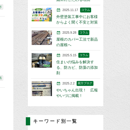
市
2025.11.17
コラム
外壁塗装工事中にお客様
からよく聞く不安と対策
2025.9.28
コラム
屋根のカバー工法で新品
の屋根へ
2025.5.15
コラム
住まいの悩みを解決す
る、防カビ、防藻の添加
剤
料
2025.2.2
親方ブログ
やいちゃん出現！ 広報
やいづに掲載！
キーワード別一覧