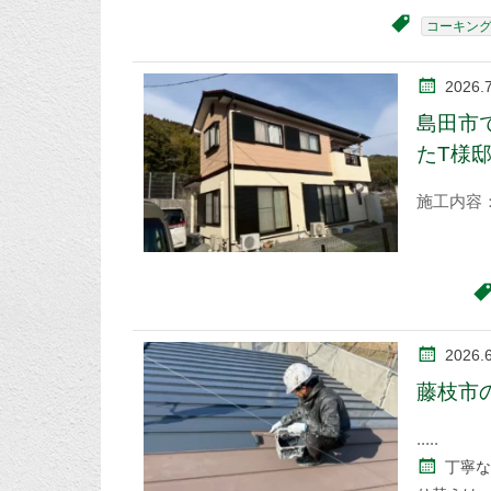
コーキン
2026.7
島田市
たT様
施工内容
2026.
藤枝市
丁寧な