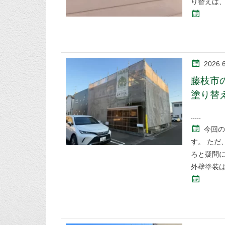
り替えは
2026.
藤枝市
塗り替
今回の
す。 た
ろと疑問
外壁塗装